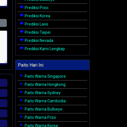
Prediksi Pcso
Prediksi Korea
Prediksi Laos
Prediksi Taipei
Prediksi Nevada
Prediksi Kami Lengkap
Paito Hari Ini
Paito Warna Singapore
Paito Warna Hongkong
Paito Warna Sydney
Paito Warna Cambodia
Paito Warna Bullseye
Paito Warna Pcso
Paito Warna Korea