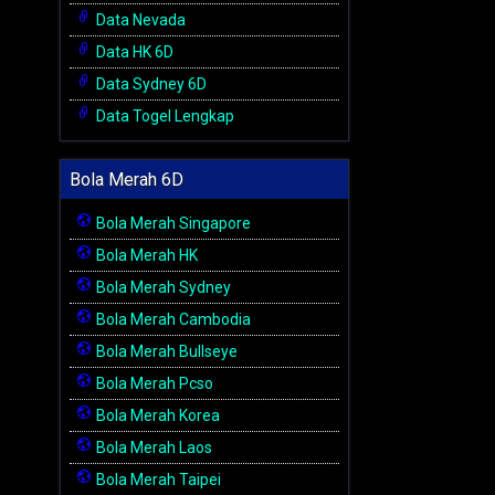
Data Nevada
Data HK 6D
Data Sydney 6D
Data Togel Lengkap
Bola Merah 6D
Bola Merah Singapore
Bola Merah HK
Bola Merah Sydney
Bola Merah Cambodia
Bola Merah Bullseye
Bola Merah Pcso
Bola Merah Korea
Bola Merah Laos
Bola Merah Taipei