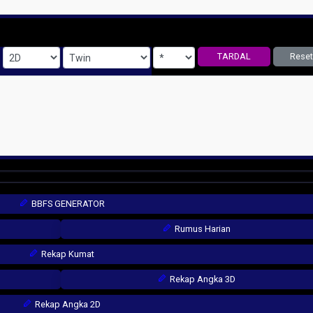
TARDAL
Reset
BBFS GENERATOR
Rumus Harian
Rekap Kumat
Rekap Angka 3D
Rekap Angka 2D