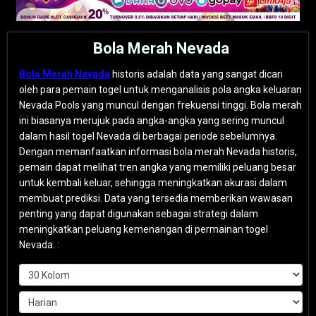
Bola Merah Nevada
Bola Merah Nevada
historis adalah data yang sangat dicari
oleh para pemain togel untuk menganalisis pola angka keluaran
Nevada Pools yang muncul dengan frekuensi tinggi. Bola merah
ini biasanya merujuk pada angka-angka yang sering muncul
dalam hasil togel Nevada di berbagai periode sebelumnya.
Dengan memanfaatkan informasi bola merah Nevada historis,
pemain dapat melihat tren angka yang memiliki peluang besar
untuk kembali keluar, sehingga meningkatkan akurasi dalam
membuat prediksi. Data yang tersedia memberikan wawasan
penting yang dapat digunakan sebagai strategi dalam
meningkatkan peluang kemenangan di permainan togel
Nevada. :