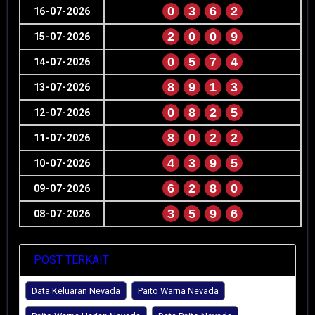
0
3
6
2
16-07-2026
2
0
0
9
15-07-2026
0
5
7
4
14-07-2026
8
9
1
3
13-07-2026
0
8
2
5
12-07-2026
8
0
2
2
11-07-2026
4
3
9
5
10-07-2026
6
2
8
0
09-07-2026
3
5
9
6
08-07-2026
POST TERKAIT
Data Keluaran Nevada
Paito Warna Nevada