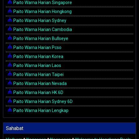
Paito Warna Harian Singapore
Paito Warna Harian Hongkong
Paito Warna Harian Sydney
Paito Warna Harian Cambodia
Paito Warna Harian Bullseye
Paito Warna Harian Pcso
Paito Warna Harian Korea
Paito Warna Harian Laos
Paito Warna Harian Taipei
Paito Warna Harian Nevada
Paito Warna Harian HK 6D
Paito Warna Harian Sydney 6D
Paito Warna Harian Lengkap
Sahabat