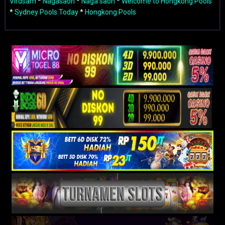
Virdsam
*
Nagasaon
*
Naga saon
*
Welcome to Hongkong Pools
*
Sydney Pools Today
*
Hongkong Pools