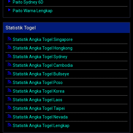
Paito Sydney 6D
Paito Warna Lengkap
Statistik Togel
Statistik Angka Togel Singapore
Statistik Angka Togel Hongkong
Statistik Angka Togel Sydney
Statistik Angka Togel Cambodia
Statistik Angka Togel Bullseye
Statistik Angka Togel Pcso
Statistik Angka Togel Korea
Statistik Angka Togel Laos
Statistik Angka Togel Taipei
Statistik Angka Togel Nevada
Statistik Angka Togel Lengkap