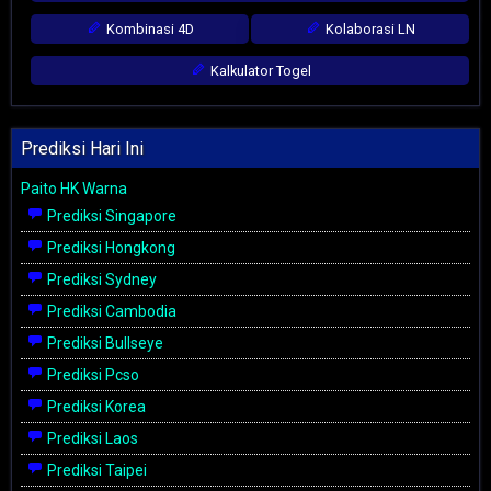
Kombinasi 4D
Kolaborasi LN
Kalkulator Togel
Prediksi Hari Ini
Paito HK Warna
Prediksi Singapore
Prediksi Hongkong
Prediksi Sydney
Prediksi Cambodia
Prediksi Bullseye
Prediksi Pcso
Prediksi Korea
Prediksi Laos
Prediksi Taipei