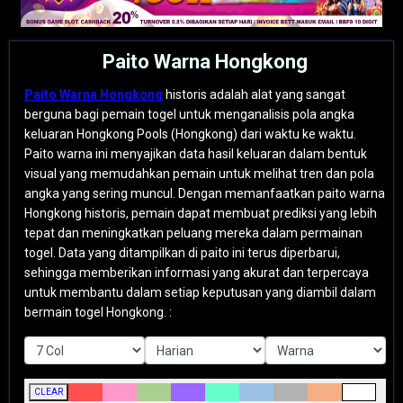
Paito Warna Hongkong
Paito Warna Hongkong
historis adalah alat yang sangat
berguna bagi pemain togel untuk menganalisis pola angka
keluaran Hongkong Pools (Hongkong) dari waktu ke waktu.
Paito warna ini menyajikan data hasil keluaran dalam bentuk
visual yang memudahkan pemain untuk melihat tren dan pola
angka yang sering muncul. Dengan memanfaatkan paito warna
Hongkong historis, pemain dapat membuat prediksi yang lebih
tepat dan meningkatkan peluang mereka dalam permainan
togel. Data yang ditampilkan di paito ini terus diperbarui,
sehingga memberikan informasi yang akurat dan terpercaya
untuk membantu dalam setiap keputusan yang diambil dalam
bermain togel Hongkong. :
CLEAR