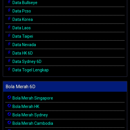
Data Bullseye
Data Pcso
Data Korea
Data Laos
Data Taipei
Data Nevada
Data HK 6D
Data Sydney 6D
Data Togel Lengkap
Bola Merah 6D
Bola Merah Singapore
Bola Merah HK
Bola Merah Sydney
Bola Merah Cambodia