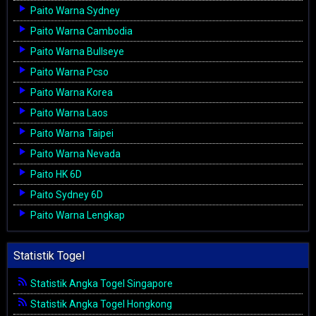
Paito Warna Sydney
Paito Warna Cambodia
Paito Warna Bullseye
Paito Warna Pcso
Paito Warna Korea
Paito Warna Laos
Paito Warna Taipei
Paito Warna Nevada
Paito HK 6D
Paito Sydney 6D
Paito Warna Lengkap
Statistik Togel
Statistik Angka Togel Singapore
Statistik Angka Togel Hongkong