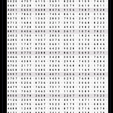
5
0
2
0
2
4
7
5
7
3
6
1
1
5
6
3
6
9
1
1
8
2
0
0
0
9
1
5
9
5
7
4
4
5
9
0
6
8
1
9
2
0
2
8
1
1
9
3
8
2
7
3
2
0
2
5
5
7
9
7
3
6
1
0
1
0
6
1
1
2
4
2
0
1
1
5
6
5
0
5
0
6
0
8
8
8
4
7
6
4
9
1
5
6
2
7
0
8
7
6
9
5
2
8
1
4
5
1
7
8
7
8
6
2
8
3
8
8
0
8
7
4
5
4
9
8
6
1
6
7
4
5
2
8
1
0
1
5
0
5
9
0
7
5
3
8
5
1
1
2
1
3
6
3
9
2
8
0
3
3
7
9
3
6
9
2
0
4
7
2
3
7
6
8
5
0
7
1
3
4
1
6
8
4
3
5
5
3
0
3
3
2
1
7
8
3
9
7
5
3
7
0
6
8
5
8
2
2
3
5
9
0
1
6
7
2
7
2
8
1
5
4
0
3
3
6
3
3
9
3
4
9
4
5
9
2
9
8
2
1
0
7
1
3
4
8
8
7
1
8
0
4
5
6
2
6
0
9
0
9
9
7
6
8
5
3
6
1
7
8
1
0
7
4
2
7
8
2
1
3
2
4
5
2
7
5
7
0
0
0
9
1
5
7
3
2
8
5
3
8
0
5
0
1
1
1
8
2
4
6
9
8
3
5
8
6
2
8
5
4
4
1
8
3
2
1
0
5
7
3
6
3
7
6
4
6
0
4
5
9
3
1
7
0
7
3
6
9
3
3
0
0
2
1
3
1
7
4
7
2
8
7
5
0
5
0
6
0
1
1
5
5
1
3
4
3
5
6
0
6
6
8
4
6
1
3
6
0
5
5
2
1
6
7
4
8
3
3
4
7
6
4
2
0
2
9
0
2
8
1
0
5
7
4
2
8
1
9
4
4
1
0
9
3
3
0
7
7
5
3
2
3
8
8
7
4
1
9
7
7
8
6
1
7
8
5
6
9
3
3
3
7
7
1
8
0
4
6
6
3
9
3
1
5
6
8
2
1
9
1
3
4
2
8
1
3
0
5
8
4
0
4
9
0
9
7
6
9
2
2
9
9
5
3
8
4
3
8
9
8
0
1
4
9
4
7
8
7
6
4
2
9
9
4
4
7
4
5
3
8
8
2
8
4
3
6
7
0
0
0
2
1
7
7
5
3
6
1
0
1
0
2
6
5
2
9
3
6
8
5
8
3
1
2
3
1
7
0
2
2
6
6
5
8
4
3
1
0
5
5
5
4
8
5
4
8
6
9
8
8
6
3
1
2
3
1
1
6
9
6
9
7
6
4
1
5
9
9
7
7
2
7
1
5
6
1
0
9
4
4
4
0
7
1
8
2
6
5
6
2
4
7
2
4
6
9
4
0
8
8
3
7
0
7
7
6
0
9
4
4
0
1
8
0
8
9
4
5
9
5
0
2
9
2
2
7
6
0
8
8
1
2
7
0
7
3
3
0
9
9
5
2
5
6
2
8
7
3
6
9
2
0
3
5
8
1
3
5
1
6
3
0
6
0
6
4
1
1
0
1
4
4
7
9
7
1
6
0
9
9
7
6
5
6
2
7
3
1
7
8
9
3
0
8
8
1
2
2
9
2
3
0
1
0
1
5
7
0
5
5
7
0
6
3
9
3
4
6
3
9
9
5
7
3
1
1
1
0
5
5
9
5
8
9
8
9
7
8
6
5
8
5
5
0
5
7
3
7
8
6
2
6
3
8
2
1
3
4
4
8
2
2
0
7
7
4
0
3
5
8
7
3
2
3
5
7
1
2
6
8
2
3
0
9
9
8
6
6
9
6
0
7
9
4
4
4
0
1
9
1
1
4
7
1
8
9
4
5
3
8
0
2
2
1
3
6
7
9
5
5
6
6
0
7
7
9
5
2
3
5
8
1
7
9
7
2
5
5
1
6
0
8
5
0
5
4
6
8
8
7
1
2
4
8
3
0
7
6
7
4
4
3
5
6
2
8
7
7
3
1
5
7
1
6
7
6
0
7
8
6
9
1
2
1
3
4
1
6
9
6
9
9
8
3
2
2
4
1
4
5
7
8
4
1
5
8
2
3
8
2
1
1
7
9
7