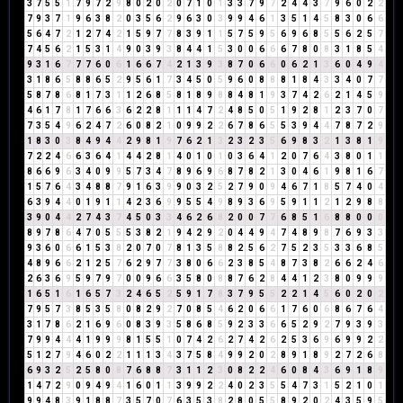
3
7
5
5
1
7
9
7
2
9
8
0
2
0
2
0
7
1
0
1
3
3
7
9
7
2
4
4
3
7
9
6
0
2
2
7
9
3
7
1
9
6
3
8
2
0
3
5
6
2
9
6
3
0
3
9
9
4
6
1
3
5
1
4
5
8
3
0
6
6
5
6
4
7
2
1
2
7
4
2
1
5
9
7
7
8
3
9
1
1
5
7
5
9
5
6
9
6
8
5
5
6
2
5
7
7
4
5
6
2
1
5
3
1
4
9
0
3
9
3
8
4
4
1
5
3
0
0
6
6
6
7
8
0
8
3
1
8
5
4
9
3
1
6
7
7
7
6
0
6
1
6
6
7
4
2
1
3
9
3
8
7
0
6
6
0
6
2
1
3
6
0
4
9
4
3
1
8
6
5
8
8
6
5
2
9
5
6
1
7
3
4
5
0
5
9
6
0
8
8
8
1
8
4
3
3
4
0
7
7
5
8
7
8
6
8
1
7
3
1
1
2
6
8
5
8
1
8
9
8
8
4
8
1
9
3
7
4
2
6
2
1
4
5
9
4
6
1
7
8
1
7
6
6
3
6
2
2
8
1
1
1
4
7
2
4
8
5
0
5
1
9
2
8
1
2
3
7
0
7
7
3
5
4
9
6
2
4
7
2
6
0
8
2
1
0
9
9
2
2
6
7
8
6
5
5
3
9
4
4
7
8
7
2
9
1
8
3
0
3
8
4
9
4
4
2
9
8
1
9
7
6
2
1
3
2
3
2
3
5
6
9
8
3
2
1
3
8
1
9
7
2
2
4
6
6
3
6
4
1
4
4
2
8
1
4
0
1
0
1
0
3
6
4
1
2
0
7
6
4
3
8
0
1
1
8
6
6
9
6
3
4
0
9
9
5
7
3
4
7
8
9
6
9
6
8
7
8
2
1
3
0
4
6
1
9
8
1
6
7
1
5
7
6
4
3
4
8
8
7
9
1
6
3
9
9
0
3
2
5
2
7
9
0
9
4
6
7
1
8
5
7
4
0
4
6
3
9
4
4
0
1
9
1
1
4
2
3
6
9
9
5
5
4
9
8
9
3
6
9
5
9
1
1
2
1
2
9
8
8
3
9
0
4
4
2
7
4
3
7
4
5
0
3
3
4
6
2
6
8
2
0
0
7
7
6
8
5
1
6
8
8
0
0
0
8
9
7
8
6
4
7
0
5
5
5
3
8
2
1
9
4
2
9
2
0
4
4
9
4
7
4
8
9
8
7
6
9
3
3
9
3
6
0
6
6
1
5
3
8
2
0
7
0
7
8
1
3
5
8
8
2
5
6
2
7
5
2
3
5
3
3
6
8
5
4
8
9
6
6
2
1
2
5
7
6
2
9
7
7
3
8
0
6
6
2
3
8
5
4
8
7
3
8
2
6
6
2
4
6
2
6
3
6
9
5
9
7
9
7
0
0
9
6
6
3
5
8
0
8
8
7
6
2
8
4
4
1
2
3
8
0
9
9
9
1
6
5
1
6
1
6
5
7
3
2
4
6
5
2
5
9
1
7
8
3
7
9
5
5
2
2
1
4
5
6
0
2
0
2
7
9
5
7
3
8
5
3
5
8
0
8
2
9
2
7
0
8
5
4
6
2
0
6
6
1
7
6
0
6
8
6
7
6
4
3
1
7
8
6
2
1
6
9
6
0
8
3
9
3
5
8
6
8
5
9
2
3
3
6
6
5
2
9
2
7
9
3
9
3
7
9
9
4
4
4
1
9
9
9
8
1
5
5
1
0
7
4
2
6
2
7
4
2
6
2
5
3
6
9
6
9
9
2
2
5
1
2
7
9
4
6
0
2
2
1
1
1
3
4
3
7
5
8
4
9
9
2
0
2
8
9
1
8
9
2
7
2
6
8
6
9
3
2
5
2
5
8
0
8
7
6
8
8
7
3
1
1
2
3
0
8
2
2
4
6
0
8
4
3
6
9
1
8
9
1
4
7
2
9
0
9
4
9
4
1
6
0
1
1
3
9
9
2
2
4
0
2
3
5
5
4
7
3
1
5
2
1
0
1
9
9
4
8
3
9
1
8
8
7
3
5
7
0
7
6
3
5
3
8
2
8
0
5
5
8
9
2
0
2
4
3
5
9
5