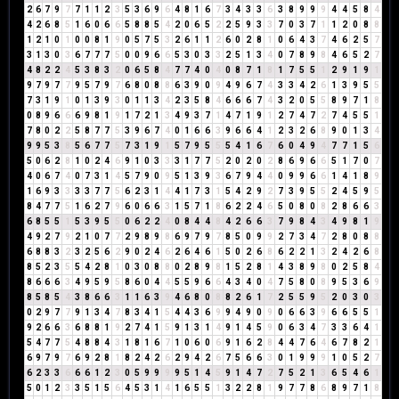
2
6
7
9
7
7
1
1
2
3
5
3
6
9
6
4
8
1
6
7
3
4
3
3
6
3
8
9
9
9
4
4
5
8
4
4
2
6
8
5
1
6
0
6
6
5
8
8
5
4
2
0
6
5
2
2
5
9
3
3
7
0
3
7
1
1
2
0
8
8
1
2
1
0
1
0
0
8
1
9
0
5
7
5
3
2
6
1
1
2
6
0
2
8
1
0
6
4
3
7
4
6
2
5
7
3
1
3
0
3
6
7
7
7
5
0
0
9
6
6
5
3
0
3
3
2
5
1
3
4
0
7
8
9
8
4
6
5
2
7
4
8
2
2
4
5
3
8
3
2
0
6
5
8
4
7
7
4
0
4
0
8
7
1
8
1
7
5
5
1
2
9
1
9
1
9
7
9
7
7
9
5
7
9
7
6
8
0
8
8
6
3
9
0
9
4
9
6
7
4
3
3
4
2
6
1
3
9
5
5
7
3
1
9
1
0
1
3
9
3
0
1
1
3
4
2
3
5
8
4
6
6
6
7
4
3
2
0
5
5
8
9
7
1
8
0
8
9
6
6
6
9
8
1
9
1
7
2
1
3
4
9
3
7
1
4
7
1
9
1
2
7
4
7
2
7
4
5
5
1
7
8
0
2
2
5
8
7
7
5
3
9
6
7
4
0
1
6
6
3
9
6
6
4
1
2
3
2
6
8
9
0
1
3
4
9
9
5
3
8
5
6
7
7
5
7
3
1
9
1
5
7
9
5
5
5
4
1
6
7
6
0
4
9
4
7
7
1
5
6
5
0
6
2
8
1
0
2
4
6
9
1
0
3
3
3
1
7
7
5
2
0
2
0
2
8
6
9
6
6
5
1
7
0
7
4
0
6
7
4
0
7
3
1
4
5
7
9
0
9
5
1
3
9
3
6
7
9
4
4
0
9
9
6
6
1
4
1
8
9
1
6
9
3
3
3
3
7
7
5
6
2
3
1
4
4
1
7
3
1
5
4
2
9
2
7
3
9
5
5
2
4
5
9
5
8
4
7
7
5
1
6
2
7
9
6
0
6
6
3
1
5
7
1
8
6
2
2
4
6
5
0
8
0
8
2
8
6
6
3
6
8
5
5
1
5
3
9
5
5
0
6
2
2
4
0
8
4
4
8
4
2
6
6
3
7
9
8
4
3
4
9
8
1
9
4
9
2
7
9
2
1
0
7
7
2
9
8
9
8
6
9
7
9
7
8
5
0
9
9
2
7
3
4
7
2
8
0
8
8
6
8
8
3
2
3
2
5
6
2
9
0
2
4
6
2
6
4
6
1
5
0
2
6
8
6
2
2
1
3
2
4
2
6
8
8
5
2
3
5
5
4
2
8
1
0
3
0
8
8
0
2
8
9
8
1
5
2
8
1
4
3
8
9
8
0
2
5
8
4
8
6
6
6
3
4
9
5
9
5
8
6
0
4
4
5
5
9
6
6
4
3
4
0
4
7
5
8
0
8
9
5
3
6
9
8
5
8
5
4
3
8
6
6
3
1
1
6
3
9
4
6
8
0
8
8
2
6
1
7
2
5
5
9
5
2
0
3
0
3
0
2
9
7
7
9
1
3
4
7
8
3
4
1
5
4
4
3
6
9
9
4
9
0
9
0
6
6
3
9
6
6
5
5
1
9
2
6
6
3
6
8
8
1
9
2
7
4
1
5
9
1
3
1
4
9
1
4
5
9
0
6
3
4
7
3
3
6
4
1
5
4
7
7
5
4
8
8
4
3
1
8
1
6
7
1
0
6
0
6
9
1
6
2
8
4
4
7
6
4
6
7
8
2
1
6
9
7
9
7
6
9
2
8
1
8
2
4
2
6
2
9
4
2
6
7
5
6
6
3
0
1
9
9
9
1
0
5
2
7
6
2
3
3
6
6
6
1
2
3
0
5
9
9
9
9
5
1
4
5
9
1
4
7
2
7
5
2
1
3
6
5
4
6
1
5
0
1
2
3
3
5
1
5
6
4
5
3
1
4
1
6
5
5
1
3
2
2
8
1
9
7
7
8
6
8
9
7
1
8