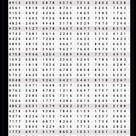
8
9
1
3
4
4
3
5
3
8
5
8
7
8
6
0
3
7
6
4
7
3
1
6
7
2
4
0
2
2
5
5
3
8
2
4
5
6
1
7
9
8
1
8
9
0
2
6
0
6
8
7
0
1
1
4
9
2
2
4
0
2
3
5
8
7
4
9
2
2
9
1
5
3
8
3
6
9
2
2
4
2
0
6
6
6
2
6
5
2
1
8
6
5
2
1
9
8
5
4
1
7
6
1
7
9
7
9
9
9
1
6
0
3
3
5
9
3
6
9
0
8
4
0
4
4
2
8
2
1
7
3
5
9
5
4
4
6
6
3
4
8
2
4
6
2
4
6
9
6
9
9
4
8
3
3
1
7
8
6
9
3
2
9
2
7
9
7
0
7
7
2
9
4
4
9
7
3
9
3
9
1
2
7
9
6
9
7
8
6
9
6
0
7
7
0
6
7
7
5
5
9
4
0
4
8
3
1
8
9
9
7
4
2
6
7
6
8
1
9
0
6
1
4
5
2
2
4
5
9
6
0
9
3
3
5
1
1
2
3
4
1
2
1
3
0
4
2
0
2
4
4
7
7
5
7
2
0
8
8
0
9
4
1
5
3
6
2
3
5
1
2
9
0
9
9
4
2
2
4
0
8
9
5
5
4
8
1
5
6
5
2
9
1
1
4
6
6
7
4
7
6
2
5
7
8
9
6
7
4
0
6
5
3
8
4
5
1
3
4
2
1
3
8
2
3
9
6
5
2
9
6
2
7
9
7
6
4
0
4
8
9
7
0
7
5
1
1
0
1
0
7
5
8
4
9
9
4
6
1
4
2
5
4
9
1
4
8
9
8
9
9
4
4
8
7
7
1
3
4
4
9
1
9
1
1
5
9
2
2
0
5
8
5
4
1
0
9
0
9
2
3
6
3
9
9
2
4
5
9
9
7
8
4
3
3
5
8
2
1
2
5
0
8
8
1
8
1
8
9
7
4
3
4
7
2
6
3
0
3
5
5
4
7
2
7
8
9
3
3
4
2
8
9
8
6
1
0
9
9
1
5
2
5
7
0
9
7
7
5
6
7
8
3
2
0
8
5
8
4
8
3
1
1
2
0
1
8
7
6
5
7
3
2
5
4
6
2
5
7
6
2
3
5
8
6
3
4
5
9
5
6
3
7
1
5
8
3
6
9
6
2
3
4
7
0
0
4
8
3
9
7
2
6
8
9
2
6
1
7
0
4
2
1
3
5
4
4
1
5
8
1
1
8
9
2
2
6
7
4
6
4
0
5
5
5
4
7
1
8
0
6
4
8
3
5
2
1
7
8
2
6
6
8
5
3
8
5
1
6
5
7
2
6
8
8
7
6
2
8
3
6
2
8
1
4
7
8
2
1
1
2
1
8
9
5
6
9
7
7
4
7
5
7
3
8
3
1
4
5
8
4
0
1
1
2
0
8
5
4
6
3
5
6
2
7
3
1
6
7
3
9
1
6
7
6
9
4
4
8
4
6
0
4
4
7
5
6
6
3
0
5
8
3
2
1
7
7
7
5
9
2
8
0
8
3
6
1
0
1
8
3
4
5
9
0
8
6
4
1
4
8
5
2
7
6
5
3
1
4
5
3
7
9
7
5
2
6
2
8
2
2
7
1
8
2
6
2
0
2
2
1
8
8
7
6
2
7
8
6
0
9
4
3
7
9
3
8
6
5
7
8
4
5
9
5
1
5
9
5
1
7
6
1
7
1
9
3
4
7
9
2
7
6
4
8
2
2
6
8
5
1
0
2
2
7
4
0
9
9
1
1
7
8
6
4
2
3
7
1
0
6
8
0
8
7
1
7
7
5
3
9
4
4
8
6
8
7
1
8
8
2
6
0
6
7
2
8
9
8
1
7
3
4
7
9
8
5
9
5
5
1
1
0
1
5
8
0
5
5
9
2
2
9
2
6
3
1
0
1
0
7
1
2
3
9
2
6
6
3
2
8
2
4
6
1
7
7
3
1
6
9
1
7
8
3
1
7
9
7
8
6
5
2
7
1
5
3
1
4
0
3
5
1
6
1
2
4
4
8