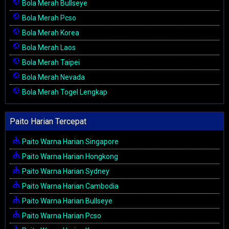
Bola Merah Bullseye
Bola Merah Pcso
Bola Merah Korea
Bola Merah Laos
Bola Merah Taipei
Bola Merah Nevada
Bola Merah Togel Lengkap
Paito Harian Tercepat
Paito Warna Harian Singapore
Paito Warna Harian Hongkong
Paito Warna Harian Sydney
Paito Warna Harian Cambodia
Paito Warna Harian Bullseye
Paito Warna Harian Pcso