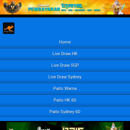
Home
Live Draw HK
Live Draw SGP
Live Draw Sydney
Paito Warna
Paito HK 6D
Paito Sydney 6D