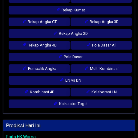
Rekap Kumat
Rekap Angka CT
Rekap Angka 3D
Rekap Angka 2D
Rekap Angka 4D
Pola Dasar All
Pola Dasar
Pembalik Angka
Multi Kombinasi
LN vs DN
Kombinasi 4D
Kolaborasi LN
Kalkulator Togel
Prediksi Hari Ini
Paito HK Warna