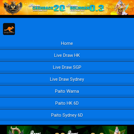
Home
Live Draw HK
Live Draw SGP
Live Draw Sydney
Paito Warna
Paito HK 6D
Paito Sydney 6D