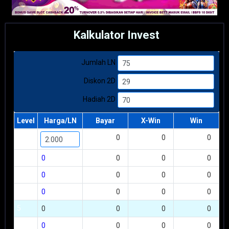
Kalkulator Invest
Jumlah LN
Diskon 2D
Hadiah 2D
Level
Harga/LN
Bayar
X-Win
Win
1
2
3
4
5
6