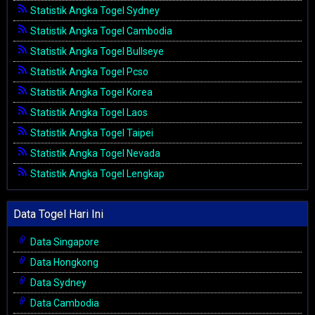
Statistik Angka Togel Sydney
Statistik Angka Togel Cambodia
Statistik Angka Togel Bullseye
Statistik Angka Togel Pcso
Statistik Angka Togel Korea
Statistik Angka Togel Laos
Statistik Angka Togel Taipei
Statistik Angka Togel Nevada
Statistik Angka Togel Lengkap
Data Togel Hari Ini
Data Singapore
Data Hongkong
Data Sydney
Data Cambodia