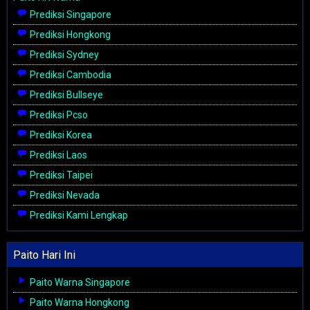
Prediksi Singapore
Prediksi Hongkong
Prediksi Sydney
Prediksi Cambodia
Prediksi Bullseye
Prediksi Pcso
Prediksi Korea
Prediksi Laos
Prediksi Taipei
Prediksi Nevada
Prediksi Kami Lengkap
Paito Hari Ini
Paito Warna Singapore
Paito Warna Hongkong