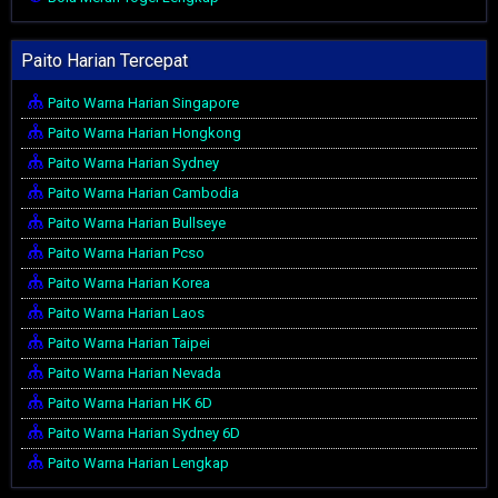
Paito Harian Tercepat
Paito Warna Harian Singapore
Paito Warna Harian Hongkong
Paito Warna Harian Sydney
Paito Warna Harian Cambodia
Paito Warna Harian Bullseye
Paito Warna Harian Pcso
Paito Warna Harian Korea
Paito Warna Harian Laos
Paito Warna Harian Taipei
Paito Warna Harian Nevada
Paito Warna Harian HK 6D
Paito Warna Harian Sydney 6D
Paito Warna Harian Lengkap