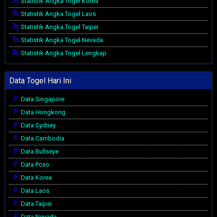
Statistik Angka Togel Korea
Statistik Angka Togel Laos
Statistik Angka Togel Taipei
Statistik Angka Togel Nevada
Statistik Angka Togel Lengkap
Data Togel Hari Ini
Data Singapore
Data Hongkong
Data Sydney
Data Cambodia
Data Bullseye
Data Pcso
Data Korea
Data Laos
Data Taipei
Data Nevada