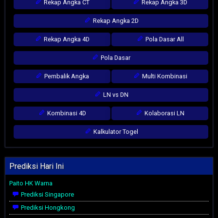
Rekap Angka CT
Rekap Angka 3D
Rekap Angka 2D
Rekap Angka 4D
Pola Dasar All
Pola Dasar
Pembalik Angka
Multi Kombinasi
LN vs DN
Kombinasi 4D
Kolaborasi LN
Kalkulator Togel
Prediksi Hari Ini
Paito HK Warna
Prediksi Singapore
Prediksi Hongkong