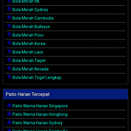
Bola Merah HK
Bola Merah Sydney
Bola Merah Cambodia
Bola Merah Bullseye
Bola Merah Pcso
Bola Merah Korea
Bola Merah Laos
Bola Merah Taipei
Bola Merah Nevada
Bola Merah Togel Lengkap
Paito Harian Tercepat
Paito Warna Harian Singapore
Paito Warna Harian Hongkong
Paito Warna Harian Sydney