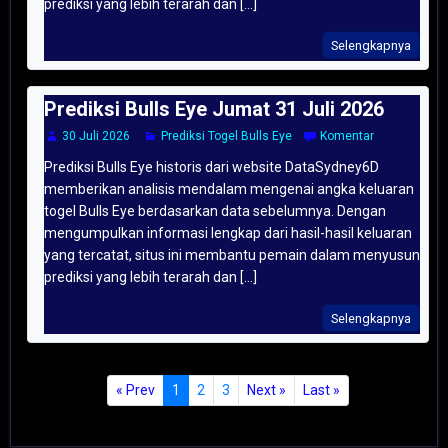
prediksi yang lebih terarah dan [...]
Selengkapnya
Prediksi Bulls Eye Jumat 31 Juli 2026
30 Juli 2026
Prediksi Togel Bulls Eye
Komentar
Prediksi Bulls Eye historis dari website DataSydney6D
memberikan analisis mendalam mengenai angka keluaran
togel Bulls Eye berdasarkan data sebelumnya. Dengan
mengumpulkan informasi lengkap dari hasil-hasil keluaran
yang tercatat, situs ini membantu pemain dalam menyusun
prediksi yang lebih terarah dan [...]
Selengkapnya
« Prev
1
2
3
Next »
Last »