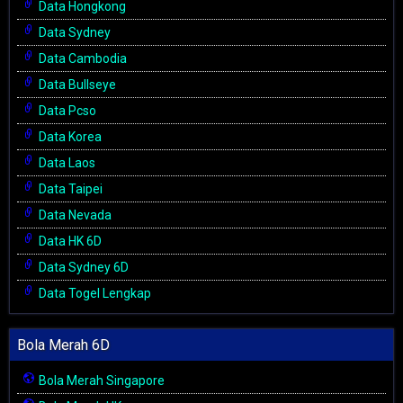
Data Hongkong
Data Sydney
Data Cambodia
Data Bullseye
Data Pcso
Data Korea
Data Laos
Data Taipei
Data Nevada
Data HK 6D
Data Sydney 6D
Data Togel Lengkap
Bola Merah 6D
Bola Merah Singapore