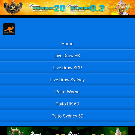
Home
Live Draw HK
Live Draw SGP
Live Draw Sydney
Paito Warna
Paito HK 6D
Paito Sydney 6D