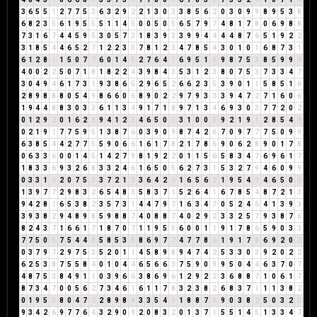
3
6
5
5
1
2
7
7
5
3
6
3
2
9
2
2
1
3
0
3
3
8
5
6
2
0
3
0
9
9
8
9
5
3
8
6
8
2
3
5
6
1
9
5
5
5
1
1
4
5
0
0
5
0
5
6
5
7
9
7
4
8
1
7
8
0
6
9
8
8
7
3
1
6
7
4
4
5
9
5
3
0
5
7
3
1
8
3
9
3
3
9
9
4
4
4
4
8
7
6
5
1
9
2
2
3
1
8
5
4
4
6
5
2
7
1
2
2
3
5
7
8
1
2
3
4
7
8
5
4
3
0
1
0
1
6
8
7
3
1
6
1
2
8
1
1
5
0
7
7
6
0
1
4
5
2
7
6
4
1
6
9
5
1
6
9
8
7
5
3
8
5
9
9
9
4
0
0
2
2
5
0
7
1
8
1
8
2
2
4
3
9
8
4
3
5
3
1
2
3
8
0
7
5
3
7
3
3
4
7
3
0
4
9
4
6
1
7
3
1
9
3
8
6
5
2
9
6
5
2
6
6
2
3
5
3
9
0
1
1
5
8
5
1
6
2
8
9
8
8
8
0
5
4
9
8
6
6
0
6
8
9
0
2
2
9
7
9
3
3
3
9
4
7
2
7
1
6
0
6
1
9
4
4
8
8
3
0
3
3
6
1
1
3
4
9
1
7
1
8
9
7
1
3
4
6
9
3
0
3
7
7
2
0
2
0
1
2
9
2
0
1
6
2
8
9
4
1
2
3
4
6
5
0
5
3
1
0
0
0
9
2
1
9
1
2
8
5
4
9
0
2
1
9
1
7
7
5
9
5
1
3
8
7
6
0
3
9
0
9
8
7
4
2
6
7
0
9
7
7
7
5
0
9
9
6
3
8
5
4
4
2
7
7
5
5
9
0
6
6
1
6
1
7
8
2
1
7
8
6
9
0
6
2
8
9
0
1
7
8
0
6
3
3
6
0
0
1
4
5
1
4
2
7
9
8
1
9
2
2
0
1
1
5
6
5
8
3
4
7
6
9
6
1
7
1
8
3
3
6
9
3
2
6
8
3
3
2
4
6
1
6
5
0
5
6
2
7
3
1
5
3
2
7
9
4
6
0
9
9
0
3
3
1
4
2
0
7
5
3
3
7
2
1
3
3
6
4
2
6
1
6
5
6
2
1
9
5
4
9
4
6
5
0
5
1
3
9
7
7
2
9
8
3
2
6
5
4
8
3
5
8
3
7
1
5
2
6
4
1
6
7
8
5
4
8
7
2
1
3
9
4
2
8
1
6
5
3
8
2
3
5
7
3
1
4
4
7
9
7
1
6
3
4
7
0
5
2
4
6
4
1
3
9
3
3
9
3
8
2
9
4
8
9
8
5
9
8
8
7
4
0
8
8
7
4
0
2
9
2
3
3
2
5
7
9
3
8
7
6
8
2
4
3
7
1
6
6
1
7
1
8
7
0
7
1
1
9
5
5
6
0
0
1
1
9
1
7
8
6
5
9
0
3
3
7
7
5
0
5
7
5
4
4
8
5
8
5
3
8
8
6
9
7
7
4
7
7
8
6
1
9
1
7
8
6
9
2
0
2
0
3
7
9
7
2
9
7
5
3
5
2
0
1
1
4
5
8
9
8
9
4
7
4
2
5
3
3
0
3
9
2
0
2
2
6
2
5
3
8
7
5
5
8
4
0
1
0
4
4
6
5
6
6
3
7
5
9
0
9
9
5
0
4
4
6
3
7
0
7
4
8
7
5
3
8
4
9
1
1
0
3
9
6
6
3
8
6
9
6
1
2
9
2
2
3
6
8
8
7
1
0
6
1
7
8
7
3
4
7
0
0
5
6
2
7
3
4
6
1
6
1
1
7
8
3
2
3
8
2
6
8
3
7
1
1
1
3
8
2
0
1
9
5
5
8
0
4
7
2
2
8
9
8
8
3
3
5
4
9
1
8
8
7
6
9
0
3
8
2
5
0
3
2
5
9
3
4
2
6
9
7
7
6
4
3
2
9
0
9
2
0
8
3
2
0
1
3
7
1
5
5
1
4
5
1
3
3
4
7