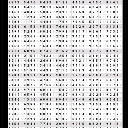
7
5
7
3
1
5
4
7
6
4
0
4
2
3
5
8
1
2
8
1
4
4
0
0
0
6
4
5
6
2
8
4
6
5
2
6
3
4
1
5
0
4
1
6
7
2
8
1
3
4
6
6
8
8
7
0
3
8
6
5
6
3
4
8
3
6
4
7
9
7
3
4
6
9
6
4
0
4
2
6
5
8
0
2
2
2
3
9
0
9
1
7
6
8
5
3
7
7
4
2
7
9
8
8
7
5
5
5
9
5
1
2
9
3
3
3
9
4
8
3
4
5
8
9
8
6
8
7
0
7
5
3
7
6
4
7
1
4
9
4
4
7
8
8
7
1
1
7
2
9
4
4
8
9
8
1
7
6
4
1
7
0
4
5
9
5
9
1
2
3
1
9
3
2
5
5
2
6
1
7
6
1
5
3
8
9
5
2
3
5
7
6
0
6
6
4
2
2
0
2
2
0
7
6
4
3
1
3
8
2
2
7
9
7
7
5
2
4
7
2
0
8
2
6
8
7
9
9
8
8
5
1
1
7
8
0
6
6
4
1
7
7
3
2
5
4
1
4
9
4
2
3
6
7
4
8
0
2
4
6
2
7
8
2
1
3
4
5
2
7
7
9
5
4
9
9
3
0
9
9
2
7
3
5
8
6
4
6
0
6
9
4
9
6
6
1
9
8
4
3
2
4
0
0
0
2
1
7
0
7
6
1
2
8
1
9
9
6
0
6
1
2
7
9
7
1
6
3
1
4
2
8
7
1
8
0
3
5
1
6
9
6
5
0
5
1
8
6
2
8
5
7
1
4
5
6
8
9
5
5
0
7
3
2
5
2
1
5
2
7
8
9
5
6
2
4
6
7
2
9
8
4
9
5
5
1
4
4
6
1
2
1
5
7
3
7
4
3
3
6
1
2
5
8
4
5
7
3
5
8
3
1
0
4
4
5
0
4
9
4
5
2
1
8
9
4
4
6
9
6
2
6
0
8
8
8
9
0
1
1
9
7
2
1
3
9
5
5
7
3
9
7
4
0
4
9
1
9
0
9
5
2
7
7
5
3
4
1
5
6
4
6
6
7
4
7
4
1
9
1
4
1
0
7
7
8
0
9
7
7
5
7
9
6
6
5
1
5
4
9
4
4
3
1
4
2
1
1
3
4
9
6
9
3
3
4
7
9
0
9
7
6
3
1
4
3
7
0
1
1
8
3
1
1
2
9
4
3
7
1
9
8
7
7
5
1
2
5
4
9
6
0
8
1
9
6
3
2
4
6
5
3
1
8
9
3
9
1
5
6
4
7
3
6
9
5
6
0
9
9
5
1
9
4
4
2
4
2
7
9
6
4
1
1
2
2
9
3
4
7
3
0
7
2
9
2
7
6
5
2
5
4
2
2
4
3
1
4
6
1
3
9
0
1
1
2
5
7
1
8
4
8
2
3
5
9
7
1
8
9
6
0
1
1
2
1
5
8
7
6
2
6
8
2
1
4
4
0
2
2
8
1
7
9
7
5
8
1
4
5
6
5
9
1
1
4
5
6
8
5
1
0
2
7
9
0
3
4
3
7
2
0
2
6
8
9
2
2
5
7
5
3
4
6
1
1
3
1
0
1
6
8
0
1
1
0
9
4
4
8
9
2
4
8
3
6
3
6
3
9
9
3
4
6
1
0
8
7
0
7
6
3
5
8
4
8
1
8
0
8
0
9
4
5
9
1
4
6
5
2
7
9
5
8
4
4
1
9
3
3
3
1
4
5
9
8
2
5
5
1
5
8
9
2
2
2
6
0
9
9
5
3
3
2
5
1
7
4
2
6
3
9
8
2
1
9
2
0
6
6
1
3
2
3
5
8
8
7
9
7
0
9
7
3
1
9
8
0
4
4
0
2
2
9
2
0
9
1
7
8
8
7
1
3
4
7
2
9
9
9
3
3
4
6
1
6
1
0
7
7
6
9
8
7
6
2
0
8
3
2
1
7
3
9
3
6
1
5
9
5
9
8
4
1
5
7
7
4
0
4
2
0
9
9
9
9
2
5
5
1
8
5
2
8
1
9
8
1
5
6