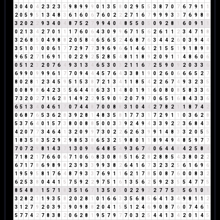
3
0
4
0
4
2
3
2
3
5
9
8
9
9
9
0
1
3
5
8
0
2
9
5
5
3
8
7
0
7
6
7
9
1
1
2
0
5
9
5
1
3
4
8
3
6
1
6
0
6
7
6
0
2
2
2
7
1
6
7
9
9
9
3
3
7
6
9
8
8
3
2
0
2
2
9
3
4
0
4
8
7
5
2
7
9
9
4
0
4
8
5
5
0
5
0
9
2
8
1
6
0
9
1
1
0
2
1
3
4
2
7
0
1
1
1
7
6
0
6
4
3
0
9
9
6
7
1
5
6
2
6
1
1
2
3
4
7
1
8
3
2
6
8
5
0
4
9
8
8
2
0
5
8
4
6
5
6
5
2
4
6
8
7
6
3
4
4
2
6
0
3
9
4
4
3
5
1
0
1
0
0
6
1
7
7
2
9
7
7
3
9
6
9
6
6
1
4
6
1
2
1
5
5
1
9
1
8
9
8
9
6
5
2
7
1
6
9
1
1
0
2
2
9
2
5
2
8
5
4
8
1
1
8
9
2
0
9
1
1
4
8
6
0
6
0
5
1
2
3
2
0
7
6
4
9
3
1
3
4
6
5
3
0
3
2
1
1
6
7
2
5
9
0
9
2
0
3
3
6
6
9
9
0
9
9
9
6
1
7
7
0
9
4
4
4
5
7
6
4
3
3
8
1
9
0
2
6
0
6
6
6
5
2
7
8
0
2
8
1
2
3
4
5
9
5
1
5
3
8
7
2
1
3
4
1
1
8
5
4
2
2
6
7
4
9
3
2
3
5
0
0
8
9
8
6
4
2
3
5
5
6
4
4
8
6
3
3
1
4
8
0
1
9
1
6
0
8
0
8
5
8
3
3
6
7
3
2
0
2
7
1
6
2
8
1
4
9
2
2
9
5
9
0
9
2
0
7
9
7
0
6
5
1
6
8
4
3
3
6
6
5
1
3
4
0
4
6
1
7
0
7
4
4
8
7
0
0
8
8
3
1
0
4
4
2
7
8
2
1
1
8
7
4
2
0
6
8
7
6
5
3
6
2
8
3
9
2
8
1
4
8
3
5
8
1
7
7
3
1
7
2
9
1
1
0
3
6
2
8
5
3
7
6
4
0
1
5
7
3
8
0
0
8
8
5
0
0
3
3
9
2
4
9
4
3
3
9
2
2
3
6
8
4
3
4
2
0
7
7
3
4
6
4
1
3
2
0
9
9
7
3
0
2
2
6
2
6
3
9
9
1
4
8
3
3
2
0
5
5
1
8
3
5
8
3
5
2
9
2
9
8
5
3
8
6
5
3
2
5
9
8
0
1
1
8
9
4
9
4
8
5
9
7
7
7
0
7
2
9
8
1
4
3
7
1
3
0
9
9
6
4
8
5
4
9
3
6
7
4
0
6
4
4
8
4
2
5
8
4
7
1
8
2
1
7
6
6
0
6
7
1
0
6
6
8
3
0
8
8
5
1
6
2
8
2
8
8
5
4
3
8
0
2
2
6
7
1
7
8
6
9
8
9
8
2
3
9
3
3
9
9
3
8
2
6
4
1
6
7
3
2
3
2
5
6
1
6
9
6
1
9
5
9
5
8
1
7
6
4
8
7
9
3
3
7
6
9
1
1
6
2
1
7
8
5
0
8
7
6
0
0
8
3
2
6
2
5
3
8
0
4
4
1
5
7
5
9
2
2
9
7
5
1
6
1
3
5
6
2
5
9
2
3
5
5
4
7
7
5
8
5
4
8
3
1
5
7
1
8
3
5
1
6
7
1
3
5
0
5
0
2
2
9
2
2
7
7
5
3
5
6
1
0
1
3
2
8
2
1
1
9
3
5
8
2
0
2
8
1
0
1
6
6
3
3
5
6
8
5
6
4
1
3
4
9
8
1
1
2
3
1
2
7
9
2
0
3
9
3
9
0
9
8
8
2
0
4
1
5
5
1
2
4
6
9
0
8
7
6
0
7
4
6
1
5
7
7
4
2
7
8
3
8
2
0
6
2
8
1
9
5
7
9
7
7
0
3
2
5
4
4
1
3
4
2
0
1
4
5