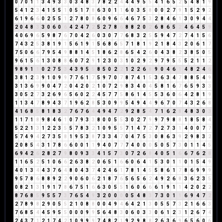
0
7
0
1
1
3
4
9
3
3
0
3
4
8
3
7
8
2
2
4
4
4
9
5
5
4
1
6
5
2
5
4
8
1
9
5
4
1
2
3
4
1
5
5
1
0
5
1
7
8
6
3
0
1
1
6
0
3
5
8
0
0
2
7
9
1
5
2
9
2
6
1
9
6
6
0
2
5
5
1
2
7
8
0
8
6
0
9
6
6
4
6
7
5
3
2
8
4
6
1
3
0
9
4
4
2
0
4
8
3
3
0
6
0
6
4
2
4
7
2
5
2
7
8
6
8
8
2
0
2
6
8
6
5
2
4
6
4
5
9
4
0
6
9
6
5
9
8
7
6
7
0
4
2
6
0
3
0
7
7
6
8
3
2
5
5
9
4
7
2
7
4
1
5
6
7
4
3
2
5
3
8
1
9
1
5
6
1
9
1
5
6
8
6
5
7
1
8
1
9
2
1
8
4
3
2
0
6
1
7
7
5
0
6
6
7
9
5
4
9
8
8
1
4
5
1
8
6
2
8
6
5
4
2
6
0
4
3
8
2
3
8
5
0
5
9
6
1
5
6
1
3
0
8
8
6
0
7
2
9
1
2
3
0
3
1
0
2
9
2
9
7
9
5
5
5
2
1
1
2
9
8
9
1
1
0
2
7
5
3
4
3
9
5
5
8
5
0
2
2
1
2
2
6
8
9
0
4
6
1
4
8
2
4
6
3
8
1
2
3
9
1
0
9
9
7
7
6
1
7
5
9
7
0
7
8
7
4
1
5
3
6
3
4
7
8
8
5
4
9
3
1
3
6
9
9
0
4
7
2
0
4
2
0
2
1
0
7
2
9
8
3
4
0
4
5
8
1
6
7
6
5
9
3
3
3
0
5
2
7
3
2
6
9
6
5
6
0
2
2
4
5
7
7
5
8
6
1
4
5
5
3
6
0
6
4
2
8
1
9
1
1
3
4
7
8
9
4
3
7
1
9
6
2
8
5
3
0
9
9
5
4
9
4
4
9
6
7
0
7
4
3
2
6
8
4
1
6
8
5
8
1
8
3
2
7
6
7
6
4
4
9
4
7
2
9
2
8
5
4
7
1
6
2
8
4
8
3
0
3
1
1
7
1
8
9
8
4
6
1
0
7
9
3
3
8
0
0
5
5
3
0
2
7
9
9
7
9
8
8
1
8
5
8
4
5
2
2
1
3
1
2
2
3
5
5
7
8
3
2
1
0
9
5
5
7
1
4
7
2
7
2
7
3
1
4
0
0
7
7
5
7
4
9
4
2
7
3
5
8
1
9
5
3
8
7
3
3
4
7
0
4
7
5
3
0
8
6
3
9
2
9
8
3
2
2
0
8
5
4
3
1
7
8
6
6
0
0
1
1
9
4
0
7
7
7
4
0
0
0
5
0
5
7
3
0
1
1
4
5
6
9
4
2
6
2
8
2
7
9
8
0
9
3
3
4
1
5
7
3
0
7
2
6
8
4
0
5
1
6
6
7
6
2
8
1
1
6
5
2
5
1
0
6
6
2
6
3
8
2
0
6
5
1
6
6
0
6
4
1
5
3
0
1
1
0
1
5
4
9
4
0
1
3
4
4
3
7
6
4
8
0
4
3
7
4
2
4
6
1
7
8
1
4
5
5
8
6
1
7
8
6
9
9
9
9
5
7
8
6
8
8
9
2
2
9
0
6
0
6
2
1
8
7
6
5
6
5
6
2
4
9
2
6
8
3
6
2
3
5
0
8
2
1
3
1
9
1
7
8
6
7
5
1
6
6
3
0
5
5
1
6
0
6
6
6
1
9
1
1
4
2
0
2
2
8
7
6
8
5
9
5
5
7
3
7
6
5
4
9
3
2
0
0
0
0
5
4
8
3
7
3
0
1
1
6
9
4
7
2
2
7
8
9
8
2
9
0
5
5
2
1
0
8
8
0
0
4
9
4
6
4
2
1
3
0
5
5
7
3
2
1
6
6
3
7
6
8
5
4
4
5
9
5
5
0
0
0
9
9
5
6
4
8
3
0
6
0
3
3
0
6
1
2
3
1
2
6
7
4
2
4
3
7
1
2
1
7
4
2
1
0
9
9
9
7
4
8
2
1
9
2
9
8
8
2
6
3
6
9
6
5
6
0
6