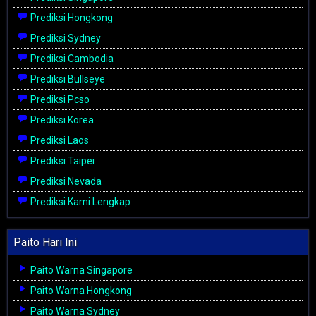
Prediksi Hongkong
Prediksi Sydney
Prediksi Cambodia
Prediksi Bullseye
Prediksi Pcso
Prediksi Korea
Prediksi Laos
Prediksi Taipei
Prediksi Nevada
Prediksi Kami Lengkap
Paito Hari Ini
Paito Warna Singapore
Paito Warna Hongkong
Paito Warna Sydney