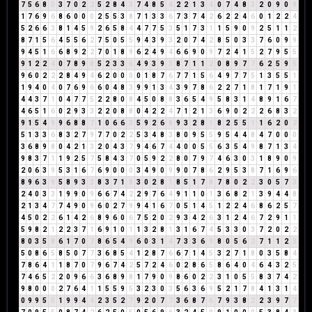
7
5
6
8
5
3
7
0
2
2
5
2
8
4
3
7
4
8
5
4
2
2
1
3
4
0
7
4
8
3
2
0
9
0
9
1
7
6
9
6
8
6
0
0
0
2
5
5
3
8
7
1
3
3
6
7
3
7
4
2
6
2
2
4
6
0
1
2
2
4
5
2
6
6
3
8
1
4
5
9
2
6
5
8
4
4
7
7
5
3
5
1
7
3
1
1
5
9
0
9
2
5
1
1
2
8
7
1
5
6
4
5
5
6
2
7
5
0
5
5
9
4
3
9
3
2
0
7
4
2
8
5
0
3
3
7
6
0
9
9
9
4
5
1
6
6
8
9
2
2
7
0
1
8
9
6
2
4
9
4
6
6
9
0
9
7
2
4
1
5
2
7
9
5
5
9
1
2
2
4
0
7
8
9
8
5
2
3
3
6
4
9
3
9
3
8
7
1
1
2
0
8
9
7
7
6
2
5
9
5
9
6
0
2
2
2
8
4
9
4
6
2
0
0
0
0
1
8
7
6
7
7
1
5
6
4
9
7
7
5
1
3
5
5
1
1
9
4
0
4
0
7
6
9
6
6
0
4
8
3
9
9
1
3
4
3
9
7
8
6
2
2
7
1
8
1
7
1
9
1
4
4
3
7
1
0
4
7
7
5
2
2
8
0
8
4
5
0
8
8
3
6
5
4
9
5
8
3
1
4
8
9
1
6
7
4
6
5
1
6
0
2
9
3
3
2
2
0
8
8
0
4
2
2
4
7
1
2
1
3
6
9
0
2
2
2
6
8
3
2
9
1
5
4
9
9
6
8
8
7
1
0
6
6
3
5
9
2
6
8
9
3
2
8
1
8
2
5
5
1
1
6
2
0
2
5
1
3
3
6
8
3
2
7
9
7
7
0
2
2
5
3
4
8
3
8
0
9
5
5
9
5
4
4
8
4
7
0
0
0
3
6
8
9
8
0
4
2
1
3
2
0
4
3
7
9
4
6
7
4
4
0
0
5
5
6
3
5
4
9
8
7
1
3
4
9
8
3
7
1
1
9
2
5
7
5
8
4
3
7
0
5
9
2
2
8
0
7
9
7
4
6
3
0
3
1
8
9
0
9
2
0
6
3
9
5
3
1
6
7
6
9
0
0
0
3
4
9
0
9
9
0
7
8
6
2
9
5
3
8
7
1
6
9
6
8
9
6
3
9
5
8
9
3
3
8
3
7
1
8
3
0
2
8
1
8
5
1
7
8
7
8
0
2
2
3
0
5
7
3
2
4
0
3
3
1
9
9
0
9
6
6
7
4
2
2
9
7
6
4
9
1
1
0
1
3
6
8
2
1
3
9
4
4
8
2
1
3
4
7
7
4
9
0
9
6
0
2
7
9
9
4
1
6
7
0
5
1
4
5
1
2
2
4
6
8
6
2
5
7
4
5
0
2
2
6
1
4
2
6
8
9
6
0
6
7
5
2
0
2
9
3
4
2
6
3
1
2
4
6
7
2
9
1
1
5
9
8
2
1
2
2
3
7
1
6
9
1
0
1
1
3
2
8
1
3
1
6
7
4
5
3
3
0
3
7
2
0
2
2
8
0
3
5
8
6
1
7
0
7
8
6
5
4
9
6
0
3
1
4
7
3
3
6
9
8
0
5
6
2
7
1
1
2
3
5
0
8
6
5
8
5
0
7
7
3
6
8
5
4
1
2
8
7
6
6
7
1
4
5
3
2
7
1
8
0
3
5
8
4
7
8
6
4
1
1
8
7
0
7
9
6
7
4
2
5
7
2
4
6
0
2
8
6
5
8
6
4
0
4
6
4
3
2
5
7
4
6
5
2
2
0
9
6
6
3
6
8
9
8
1
7
9
0
9
8
6
0
2
2
3
1
0
5
5
8
3
7
4
2
9
8
0
0
0
2
7
6
4
1
1
5
5
9
5
3
2
3
0
3
5
6
3
6
9
5
2
1
7
8
4
1
3
1
4
0
9
9
5
5
1
9
9
4
4
2
3
5
2
7
9
2
0
7
7
3
6
8
7
6
7
9
3
8
2
2
3
9
7
7