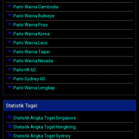
Paito Warna Cambodia
Paito Warna Bullseye
Paito Warna Pcso
Paito Warna Korea
Paito Warna Laos
Paito Warna Taipei
Paito Warna Nevada
Paito HK 6D
Paito Sydney 6D
Paito Warna Lengkap
Statistik Togel
Statistik Angka Togel Singapore
Statistik Angka Togel Hongkong
Statistik Angka Togel Sydney