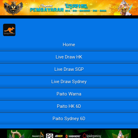
Home
Live Draw HK
Live Draw SGP
Live Draw Sydney
Paito Warna
Paito HK 6D
Paito Sydney 6D