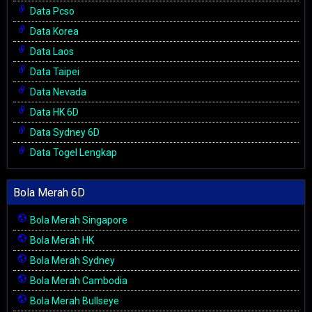
Data Pcso
Data Korea
Data Laos
Data Taipei
Data Nevada
Data HK 6D
Data Sydney 6D
Data Togel Lengkap
Bola Merah 6D
Bola Merah Singapore
Bola Merah HK
Bola Merah Sydney
Bola Merah Cambodia
Bola Merah Bullseye