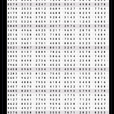
9
0
7
3
1
8
3
4
2
6
2
1
1
9
1
7
2
9
8
8
6
7
1
6
7
3
8
1
6
7
5
6
3
3
6
0
5
7
4
2
3
1
1
2
3
4
2
4
7
2
2
2
0
6
6
5
3
4
1
5
4
9
8
4
3
0
3
7
8
6
4
7
0
8
8
2
5
3
3
6
6
5
1
2
3
0
6
8
9
8
1
0
2
7
9
0
9
8
3
2
7
7
6
4
1
4
1
7
9
7
4
0
2
2
4
8
9
7
6
4
4
6
8
8
7
7
6
2
6
8
8
2
3
9
3
4
0
4
2
6
3
5
2
0
2
8
7
0
6
6
3
7
8
2
1
9
2
8
4
3
3
1
4
3
7
7
6
4
5
9
1
9
3
7
1
0
3
7
5
3
5
3
2
4
6
8
4
5
9
5
3
1
8
7
6
5
8
1
4
5
1
2
4
3
7
6
0
8
5
4
5
8
4
9
4
3
3
7
3
1
4
6
5
2
7
4
0
1
7
8
2
9
7
6
4
2
1
5
8
4
5
7
0
5
5
1
6
7
8
6
4
9
6
6
3
6
9
2
5
7
5
2
1
7
8
9
6
9
7
7
2
8
7
0
7
5
7
3
4
7
2
5
1
6
7
1
1
5
8
4
4
5
7
3
1
7
1
8
5
4
4
8
8
1
9
8
2
7
0
7
1
4
8
9
8
8
1
6
5
2
6
6
2
7
9
0
1
5
6
2
9
3
8
5
4
7
3
6
3
9
5
1
5
9
5
1
0
2
0
2
9
2
3
9
3
3
6
5
1
6
5
7
0
1
1
4
0
8
5
4
8
8
0
0
0
0
3
2
3
5
5
8
5
5
1
5
0
2
1
3
9
8
8
7
6
3
2
9
8
8
8
0
1
3
4
3
2
4
7
2
6
6
4
9
4
2
5
8
3
2
5
9
3
9
3
0
1
0
7
7
0
8
8
9
8
7
8
2
6
8
9
5
4
7
2
3
5
7
8
6
6
9
2
8
1
1
8
9
5
5
3
9
7
3
1
9
9
1
5
6
5
8
6
6
3
5
1
9
4
4
4
0
8
6
5
7
4
0
5
5
2
7
7
6
4
8
4
9
8
8
2
7
3
6
9
9
3
6
3
9
5
4
2
4
6
2
3
4
8
3
6
9
7
1
8
7
9
6
0
6
3
7
5
1
6
0
5
7
8
6
4
5
2
5
7
6
3
6
2
8
7
0
3
0
3
2
3
6
4
1
3
4
5
8
4
0
9
6
9
6
1
3
3
4
7
1
7
2
2
4
4
3
9
0
9
8
3
5
2
7
6
1
6
2
8
3
2
8
3
2
6
1
9
3
3
8
1
2
6
8
7
5
4
5
9
2
5
4
1
5
1
5
5
5
1
0
3
3
1
4
5
6
0
7
7
9
6
2
1
3
1
0
7
8
6
9
3
4
7
2
8
9
1
9
1
5
7
5
0
5
9
4
7
5
3
9
1
4
8
3
4
8
8
6
5
7
9
5
0
5
6
1
8
4
3
0
5
3
9
3
0
4
0
8
8
0
8
1
6
7
3
4
5
7
3
4
5
7
0
7
6
9
2
5
7
4
1
3
1
4
8
4
2
2
4
0
1
7
3
1
1
8
0
8
8
6
6
8
5
4
8
2
0
1
1
6
1
4
6
1
2
9
0
2
2
0
0
9
3
3
5
7
9
0
9
3
1
7
8
6
3
0
6
7
4
2
1
8
0
8
1
7
1
9
1
6
3
0
2
2
1
7
7
5
3
3
9
1
7
8
5
8
6
6
3
8
1
2
7
9
0
6
4
1
5
7
7
6
3
9
9
0
2
9
2
4
7
3
7
1
7
1
2
0
2
8
4
7
4
2
4
6
2
2
4
8
0
3
2
5
2
3
1
9
1
9
5
9
6
6
2
5
3
8
2
1
2
2
1
3
3
5
4
7
2
9
0
3
5
8
4
9
2
7
9
2
3
1
2
3
7
2
1
4
5
5
3
1
6
7
6
5
0
7
7
4
6
6
5
2
9
3
7
6
4
0
5
3
8
2
5
8
9
5
5
3
5
5
0
5
7
6
7
1
8
2
8
2
1
3
8
3
5
3
8