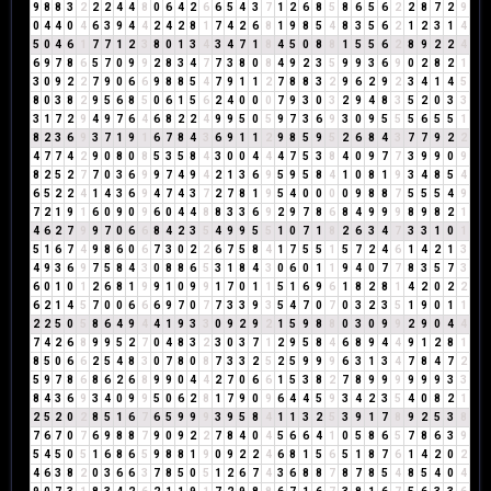
9
8
8
3
2
2
2
4
4
8
0
6
4
2
6
6
5
4
3
7
1
2
6
8
5
8
6
5
6
2
2
8
7
2
9
0
4
4
0
4
6
3
9
4
4
2
4
2
8
1
7
4
2
6
8
1
9
8
5
4
8
3
5
6
2
1
2
3
1
4
5
0
4
6
1
7
7
1
2
3
8
0
1
3
4
3
4
7
1
8
4
5
0
8
8
1
5
5
6
2
8
9
2
2
4
6
9
7
8
6
5
7
0
9
9
2
8
3
4
7
7
3
8
0
8
4
9
2
3
5
9
9
3
6
9
0
2
8
2
1
3
0
9
2
2
7
9
0
6
6
9
8
8
5
4
7
9
1
1
2
7
8
8
3
2
9
6
2
9
2
3
4
1
4
5
8
0
3
8
2
9
5
6
8
5
0
6
1
5
6
2
4
0
0
0
7
9
3
0
3
2
9
4
8
3
5
2
0
3
3
3
1
7
2
9
4
9
7
6
4
6
8
2
2
4
9
9
5
0
5
9
7
3
6
9
3
0
9
5
5
5
6
5
5
1
8
2
3
6
9
3
7
1
9
1
6
7
8
4
3
6
9
1
1
2
9
8
5
9
5
2
6
8
4
3
7
7
9
2
2
4
7
7
4
2
9
0
8
0
8
5
3
5
8
4
3
0
0
4
4
4
7
5
3
8
4
0
9
7
7
3
9
9
0
9
8
2
5
2
7
7
0
3
6
9
9
7
4
9
4
2
1
3
6
9
5
9
5
8
4
1
0
8
1
9
3
4
8
5
4
6
5
2
2
4
1
4
3
6
9
4
7
4
3
7
2
7
8
1
9
5
4
0
0
0
0
9
8
8
7
5
5
5
4
9
7
2
1
9
1
6
0
9
0
9
6
0
4
4
8
8
3
3
6
9
2
9
7
8
6
8
4
9
9
9
8
9
8
2
1
4
6
2
7
9
9
7
0
6
6
8
4
2
3
5
4
9
9
5
5
1
0
7
1
8
2
6
3
4
7
3
3
1
0
1
5
1
6
7
4
9
8
6
0
6
7
3
0
2
2
6
7
5
8
4
1
7
5
5
1
5
7
2
4
6
1
4
2
1
3
4
9
3
6
9
7
5
8
4
3
0
8
8
6
5
3
1
8
4
3
0
6
0
1
1
9
4
0
7
7
8
3
5
7
3
6
0
1
0
1
2
6
8
1
9
9
1
0
9
9
1
7
0
1
1
5
1
6
9
6
1
8
2
8
1
4
2
0
2
2
6
2
1
4
5
7
0
0
6
6
6
9
7
0
7
7
3
3
9
3
5
4
7
0
7
0
3
2
3
5
1
9
0
1
1
2
2
5
0
5
8
6
4
9
4
4
1
9
3
3
0
9
2
9
2
1
5
9
8
8
0
3
0
9
9
2
9
0
4
4
7
4
2
6
8
9
9
5
2
7
0
4
8
3
2
3
0
3
7
1
2
9
5
8
4
6
8
9
4
4
9
1
2
8
1
8
5
0
6
6
2
5
4
8
3
0
7
8
0
8
7
3
3
2
5
2
5
9
9
9
6
3
1
3
4
7
8
4
7
2
5
9
7
8
6
8
6
2
6
8
9
9
0
4
4
2
7
0
6
6
1
5
3
8
2
7
8
9
9
9
9
9
9
3
3
8
4
3
6
9
3
4
0
9
9
5
0
6
2
8
1
7
9
0
9
6
4
4
5
9
3
4
2
3
5
4
0
8
2
1
2
5
2
0
2
8
5
1
6
7
6
5
9
9
9
3
9
5
8
4
1
1
3
2
5
3
9
1
7
8
9
2
5
3
8
7
6
7
0
7
6
9
8
8
7
9
0
9
2
2
7
8
4
0
4
5
6
6
4
1
0
5
8
6
5
7
8
6
3
9
5
4
5
0
5
1
6
8
6
5
9
8
8
1
9
0
9
2
2
4
6
8
1
5
6
5
1
8
7
6
1
4
2
0
2
4
6
3
8
2
0
3
6
6
3
7
8
5
0
5
1
2
6
7
4
3
6
8
8
7
8
7
8
5
4
8
5
4
0
4