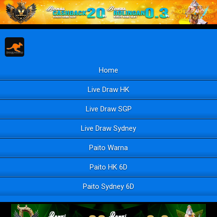
Home
Live Draw HK
Live Draw SGP
Live Draw Sydney
Paito Warna
Paito HK 6D
Paito Sydney 6D