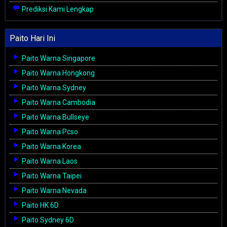
Prediksi Kami Lengkap
Paito Hari Ini
Paito Warna Singapore
Paito Warna Hongkong
Paito Warna Sydney
Paito Warna Cambodia
Paito Warna Bullseye
Paito Warna Pcso
Paito Warna Korea
Paito Warna Laos
Paito Warna Taipei
Paito Warna Nevada
Paito HK 6D
Paito Sydney 6D