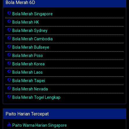
Bola Merah 6D
Bola Merah Singapore
Bola Merah HK
Bola Merah Sydney
Bola Merah Cambodia
Bola Merah Bullseye
Bola Merah Pcso
Bola Merah Korea
Bola Merah Laos
Bola Merah Taipei
Bola Merah Nevada
Bola Merah Togel Lengkap
Paito Harian Tercepat
Paito Warna Harian Singapore