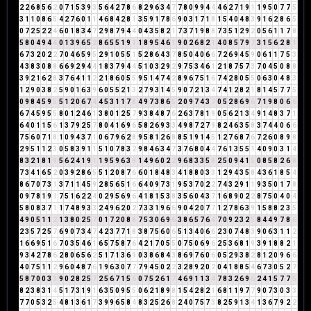
2
2
6
8
5
6
2
0
7
1
5
3
9
3
5
6
4
2
7
8
6
8
2
9
6
3
4
7
7
8
0
9
9
4
4
4
6
2
7
1
9
1
1
9
5
0
7
7
5
3
1
1
0
8
6
5
4
2
7
6
0
1
1
4
6
8
4
2
8
1
3
5
9
1
7
8
6
9
0
3
1
7
1
8
1
5
4
0
4
8
3
9
1
6
2
8
6
5
0
7
2
5
2
2
4
6
0
1
8
3
4
7
2
9
8
7
9
4
4
0
4
3
5
8
2
1
7
3
7
1
9
8
8
7
3
5
1
2
9
2
0
5
6
1
1
7
8
5
8
0
4
9
4
4
0
1
3
9
6
5
2
8
6
5
5
1
9
1
1
8
9
5
4
6
1
9
0
2
6
8
2
1
4
0
8
5
7
9
7
3
1
5
6
2
8
1
6
7
3
2
0
2
2
7
0
4
6
5
9
5
2
9
1
0
5
5
1
5
2
8
6
4
3
7
8
5
0
4
0
6
6
7
2
6
9
4
5
9
0
6
1
1
7
5
3
4
3
8
3
0
8
8
6
6
9
2
9
4
4
1
8
3
7
9
4
4
5
1
0
3
2
9
2
9
7
5
3
4
6
1
2
1
8
7
5
7
3
7
0
4
5
0
8
8
3
9
2
1
6
2
8
3
7
6
4
1
1
2
2
1
8
6
0
5
5
9
5
1
4
7
4
2
8
9
6
7
5
1
6
7
4
2
8
0
5
5
0
6
3
0
4
8
3
1
2
9
0
3
8
2
5
9
0
1
6
3
9
6
0
5
5
2
1
3
2
7
9
3
1
4
5
9
0
7
2
1
3
4
7
4
1
2
8
2
1
8
1
4
5
7
7
5
0
9
8
4
5
9
5
5
1
2
0
6
7
4
4
5
3
1
1
7
8
4
9
7
3
8
6
5
2
0
9
7
4
3
7
0
5
2
8
6
9
6
7
1
9
8
0
6
6
6
7
4
5
9
5
5
8
0
1
2
4
6
1
3
8
0
1
2
5
7
9
3
8
4
8
7
6
2
6
3
7
8
1
9
0
5
6
2
1
3
4
9
1
4
8
3
7
1
6
4
0
1
1
5
6
1
3
7
9
2
5
7
8
0
4
1
6
9
6
5
8
2
6
9
3
3
4
9
8
7
2
7
9
8
2
4
6
3
5
8
3
7
4
4
0
6
6
7
5
6
0
7
1
8
1
0
9
4
3
7
1
0
6
7
9
6
2
8
9
5
8
1
2
6
8
8
5
1
9
1
4
5
1
2
7
6
8
7
6
7
2
6
0
8
9
8
2
9
5
1
1
2
3
0
5
8
3
9
1
1
5
1
0
7
8
3
2
9
8
4
6
3
4
7
3
7
6
8
0
4
4
7
6
1
3
5
5
1
4
0
9
0
3
1
4
8
3
2
1
8
1
9
5
6
2
4
1
9
1
1
9
5
9
6
3
9
1
4
9
6
0
2
2
9
6
8
3
3
5
8
2
5
0
9
4
1
5
0
8
5
8
2
6
8
7
3
4
1
6
5
2
0
3
9
2
8
6
5
5
1
2
0
8
7
6
6
0
1
8
4
8
3
4
1
8
8
0
3
3
1
2
9
4
3
5
8
4
3
6
1
8
5
4
8
6
7
0
7
3
1
3
7
1
1
4
5
9
2
8
5
6
5
1
6
6
4
0
9
7
3
1
9
5
3
7
0
2
2
7
4
3
2
9
1
1
9
3
5
0
1
7
8
0
9
7
8
1
9
1
7
5
1
6
2
2
4
0
2
9
5
6
9
6
4
1
8
1
5
3
8
3
5
6
0
4
3
7
1
6
8
9
0
2
2
8
7
5
0
4
0
4
5
8
0
8
3
7
1
1
7
4
8
9
3
3
2
4
9
6
2
0
2
7
3
3
1
9
6
6
9
0
4
2
0
7
7
1
2
7
8
6
3
9
1
5
8
8
2
3
5
4
9
0
5
1
1
2
1
3
8
0
2
5
7
0
1
7
2
0
8
8
7
5
3
0
6
9
6
3
8
6
5
7
6
4
7
0
9
2
3
2
5
8
4
4
9
7
8
6
2
3
5
7
2
5
7
6
9
0
7
3
4
7
4
2
3
7
7
1
8
3
8
7
5
6
0
6
5
1
3
4
0
6
6
2
3
0
7
4
8
3
9
0
6
3
1
1
2
1
6
6
9
5
1
6
7
0
3
5
4
6
1
6
5
7
5
8
7
6
4
2
1
7
0
5
5
0
7
5
0
6
9
6
2
5
3
6
8
1
9
3
9
1
8
8
2
1
9
3
4
2
7
8
6
2
8
0
6
5
6
2
5
1
7
1
3
6
9
0
3
8
6
8
4
3
8
6
9
7
6
0
6
0
5
2
9
3
8
2
8
1
2
0
9
6
6
4
0
7
5
1
1
2
9
6
0
4
8
7
6
1
9
6
3
0
7
7
7
9
4
5
0
2
2
3
2
8
9
2
0
2
0
4
1
8
8
5
4
6
7
3
0
5
2
7
5
8
7
0
0
3
3
9
0
2
8
2
5
7
2
5
6
7
1
5
6
0
7
5
2
6
1
7
4
6
9
1
1
3
4
7
8
3
2
6
9
6
2
4
1
5
7
7
5
8
2
3
8
3
1
4
5
1
7
3
1
9
1
6
3
5
0
9
5
5
0
6
2
1
8
9
8
1
5
4
2
8
2
1
6
8
1
1
9
7
7
9
0
7
3
0
3
3
7
7
0
5
3
2
5
4
8
1
3
6
1
7
3
9
9
6
5
8
4
8
3
2
5
2
6
8
2
4
0
7
5
7
3
8
2
5
9
1
3
4
1
3
6
7
9
2
2