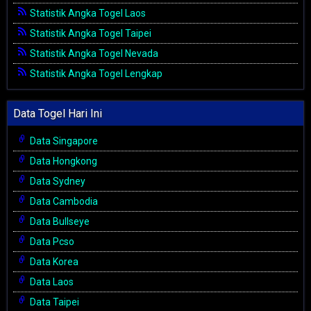
Statistik Angka Togel Laos
Statistik Angka Togel Taipei
Statistik Angka Togel Nevada
Statistik Angka Togel Lengkap
Data Togel Hari Ini
Data Singapore
Data Hongkong
Data Sydney
Data Cambodia
Data Bullseye
Data Pcso
Data Korea
Data Laos
Data Taipei