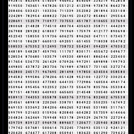
9
9
3
8
1
5
6
8
6
3
6
9
4
4
5
1
4
0
0
9
9
9
4
6
9
5
2
7
8
5
4
0
6
9
6
3
3
4
3
1
9
1
9
5
2
8
5
8
4
9
1
9
5
5
0
5
7
4
3
6
5
1
6
9
4
7
8
2
6
8
5
5
1
2
1
2
3
4
1
2
3
9
8
8
9
7
3
8
7
4
2
8
6
4
2
7
8
6
2
0
8
4
0
6
6
5
0
3
4
2
1
3
1
0
3
3
3
6
9
7
1
1
3
3
9
3
3
5
2
3
8
2
1
2
8
1
8
9
4
4
3
3
3
1
0
8
8
2
2
4
2
8
9
8
7
8
2
9
5
4
9
4
0
8
8
2
2
4
7
2
6
1
9
5
5
2
3
4
2
7
2
9
8
5
4
8
6
1
7
2
9
5
5
6
4
1
2
2
8
6
9
1
1
1
5
2
5
7
9
7
7
1
0
9
7
7
5
7
3
7
5
5
3
8
4
5
1
7
8
7
6
0
1
0
6
5
5
1
3
3
7
6
9
0
9
2
8
0
0
6
8
5
2
1
4
8
2
8
1
7
7
4
5
1
0
1
4
8
0
7
0
4
4
4
3
5
6
3
3
6
3
5
8
7
1
1
2
4
4
4
2
0
9
9
2
6
7
9
8
8
7
2
8
9
2
8
2
1
6
1
8
0
0
7
7
7
9
1
9
6
9
6
1
7
5
9
7
9
7
4
1
2
1
7
7
5
8
9
0
6
9
8
8
4
5
2
3
4
3
7
1
5
8
5
5
0
5
5
1
9
7
3
6
9
6
0
6
2
7
5
3
8
9
6
2
6
3
9
0
4
7
1
1
1
2
0
7
3
4
5
7
3
4
1
9
0
1
0
1
1
8
6
2
8
7
6
6
6
0
0
1
3
4
6
9
2
0
5
1
6
6
5
1
4
5
5
1
7
1
8
0
3
8
2
0
5
4
7
8
2
1
5
0
8
5
3
3
6
6
7
5
3
5
2
7
5
1
2
4
9
5
5
7
3
8
7
3
2
5
5
5
4
2
4
1
5
0
9
4
2
3
9
3
4
7
0
3
0
2
2
4
4
8
1
8
9
8
5
4
8
2
8
7
6
4
5
9
7
9
5
5
1
1
1
7
0
7
7
8
3
0
1
7
1
8
4
5
5
6
7
2
9
0
4
9
6
7
7
5
5
2
8
5
3
4
7
8
7
0
6
8
0
8
1
0
3
5
7
9
7
1
4
9
3
3
0
3
4
8
9
4
4
1
5
8
8
6
3
4
4
8
2
2
3
4
0
0
0
8
1
7
6
5
4
9
5
3
6
7
7
5
3
2
6
1
4
2
9
2
0
7
0
9
2
6
8
9
9
7
2
9
1
1
6
8
9
8
9
8
8
1
9
9
7
9
3
3
4
4
9
8
0
5
5
4
3
7
8
7
2
9
2
8
3
7
3
6
9
7
6
1
9
8
9
8
4
7
8
5
5
7
3
7
3
1
1
6
5
2
3
2
7
2
7
4
2
8
6
2
8
0
0
0
2
4
5
1
7
1
8
9
6
7
6
9
5
5
2
8
1
4
9
8
8
1
9
7
8
5
0
5
6
3
4
5
0
4
4
0
5
8
5
8
0
8
3
9
4
5
8
2
1
9
9
9
5
8
6
5
2
7
8
2
0
6
6
0
5
1
4
2
8
1
9
5
2
1
0
0
0
1
2
2
7
7
2
9
3
3
0
2
5
4
9
6
5
1
0
9
4
4
3
3
5
0
0
3
3
4
7
7
3
8
3
2
6
4
4
1
3
5
8
7
7
2
9
8
6
5
1
6
0
5
0
4
4
4
9
4
1
7
4
2
3
5
0
9
6
4
1
0
9
5
4
5
6
2
9
3
2
3
5
2
7
2
2
6
1
7
3
1
5
5
6
4
7
0
7
8
3
5
7
0
6
6
3
5
3
3
8
4
3
7
8
7
1
5
1
6
4
8
7
0
8
3
2
6
4
0
9
0
3
3
6
6
5
6
0
5
5
2
1
4
5
4
8
3
1
3
0
5
4
0
4
6
5
9
8
0
9
9
8
5
8
9
1
3
4
7
4
4
3
5
3
8
0
5
5
8
7
8
6
5
6
0
3
7
6
4
3
7
7
3
1
6
7
8
3
2
4
0
2
2
6
7
5
5
3
8
2
2
0
4
5
6
1
7
6
8
9
8
1
8
9
2
2
0
2
6
0
6
3
3
8
7
0
1
1
8
0
4
9
2
2
4
5
5
0
2
3
5
8
1
6
7
4
9
2
2
8
6
9
1
5
3
8
5
3
3
6
9
2
2
3
8
4
2
0
6
6
4
8
6
2
6
5
2
9
2
1
8
6
5
2
5
3
1
9
8
5
4
3
1
1
7
6
1
7
5
9
9
7
9
9
9
5
2
1
6
0
3
3
0
1
5
9
3
6
9
8
2
0
8
4
0
4
6
0
4
2
8
2
1
5
5
7
3
5
9
5
6
1
4
4
6
6
3
3
0
4
8
2
4
6
3
6
2
4
6
9
6
7
5
9
9
4
8
3
9
5
3
1
7
8
6
2
9
9
3
2
9
2
2
6
7
9
7
0
7
2
2
7
2
9
4
4
4
3
9
7
3
9
3
8
3
9
1
2
7
9
0
9
6
9
7
8
6
8
8
9
6
0
7
7
1
2
0
6
7
7
5
1
2
5
9
4
0
4
8
2
8
3
1
8
9
1
7
9
7
4
2
6
5
0
7
6
8
1
9
5
0
0
6
1
4
5
7
5
2
2
4
5
9
7
7
6
0
9
3
3
5
3
5
1
1
2
3
9
2
4
1
2
1
3
9
2
0
4
2
0
2
6
7
4
4
7
7
5
6
1
7
2
0
8
8
0
5
0
9
4
1
5
1
8
3
6
2
3
5
0
6
1
2
9
0
9
7
3
9
4
2
2
4