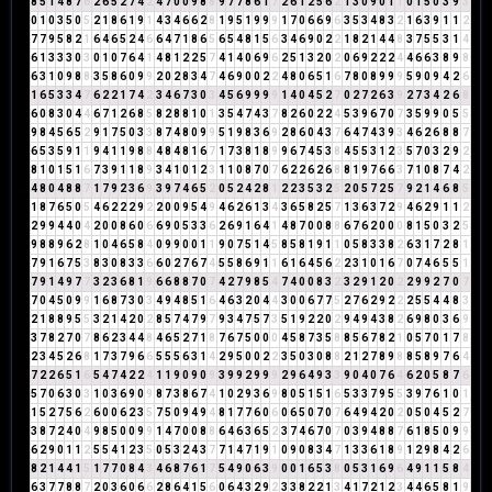
8
5
1
4
8
7
6
2
6
5
2
7
4
2
4
7
0
0
9
8
8
9
7
7
8
6
1
7
2
6
1
2
5
6
2
1
3
0
9
0
1
1
0
1
5
0
3
9
3
0
1
0
3
5
0
5
2
1
8
6
1
9
1
4
3
4
6
6
2
8
1
9
5
1
9
9
9
1
7
0
6
6
9
6
3
5
3
4
8
3
2
1
6
3
9
1
1
2
7
7
9
5
8
2
1
6
4
6
5
2
4
6
6
4
7
1
8
6
5
6
5
4
8
1
5
6
3
4
6
9
0
2
2
1
8
2
1
4
4
8
3
7
5
5
3
1
4
6
1
3
3
3
0
3
0
1
0
7
6
4
1
4
8
1
2
2
5
7
4
1
4
0
6
9
6
2
5
1
3
2
0
2
0
6
9
2
2
2
4
4
6
6
3
8
9
8
6
3
1
0
9
8
8
3
5
8
6
0
9
9
2
0
2
8
3
4
7
4
6
9
0
0
2
2
4
8
0
6
5
1
6
7
8
0
8
9
9
9
5
9
0
9
4
2
6
1
6
5
3
3
4
7
6
2
2
1
7
4
2
3
4
6
7
3
0
3
4
5
6
9
9
9
9
1
4
0
4
5
2
7
0
2
7
2
6
3
9
2
7
3
4
2
6
8
6
0
8
3
0
4
4
6
7
1
2
6
8
5
8
2
8
8
1
0
1
3
5
4
7
4
3
7
8
2
6
0
2
2
4
5
3
9
6
7
0
7
3
5
9
9
0
5
5
9
8
4
5
6
5
2
9
1
7
5
0
3
3
8
7
4
8
0
9
9
5
1
9
8
3
6
9
2
8
6
0
4
3
7
6
4
7
4
3
9
3
4
6
2
6
8
8
7
6
5
3
5
9
1
1
9
4
1
1
9
8
8
4
8
4
8
1
6
7
1
7
3
8
1
8
9
9
6
7
4
5
3
8
4
5
5
3
1
2
3
5
7
0
3
2
9
2
8
1
0
1
5
1
6
7
3
9
1
1
8
9
3
4
1
0
1
2
3
1
1
0
8
7
0
7
6
2
2
6
2
6
8
8
1
9
7
6
6
3
7
1
0
8
7
4
2
4
8
0
4
8
8
7
1
7
9
2
3
6
9
3
9
7
4
6
5
2
0
5
2
4
2
8
1
2
2
3
5
3
2
5
2
0
5
7
2
5
7
9
2
1
4
6
8
5
1
8
7
6
5
0
5
4
6
2
2
2
9
2
2
0
0
9
5
4
9
4
6
2
6
1
3
4
3
6
5
8
2
5
7
1
3
6
3
7
2
9
4
6
2
9
1
1
2
2
9
9
4
4
0
4
2
0
0
8
6
0
6
6
9
0
5
3
3
6
2
6
9
1
6
4
1
4
8
7
0
0
8
8
6
7
6
2
0
0
0
8
1
5
0
3
2
5
9
8
8
9
6
2
8
1
0
4
6
5
8
4
0
9
9
0
0
1
1
9
0
7
5
1
4
5
8
5
8
1
9
1
1
0
5
8
3
3
8
2
6
3
1
7
2
8
1
7
9
1
6
7
5
3
8
3
0
8
3
3
6
6
0
2
7
6
7
4
5
5
8
6
9
1
1
6
1
6
4
5
6
2
2
3
1
0
1
6
7
0
7
4
6
5
5
1
7
9
1
4
9
7
7
3
2
3
6
8
1
9
6
6
8
8
7
0
7
4
2
7
9
8
5
4
7
4
0
0
8
3
2
3
2
9
1
2
0
2
2
9
9
2
7
0
7
7
0
4
5
0
9
9
1
6
8
7
3
0
3
4
9
4
8
5
1
6
4
6
3
2
0
4
4
3
0
0
6
7
7
5
2
7
6
2
9
2
2
2
5
5
4
4
8
3
2
1
8
8
9
5
5
3
2
1
4
2
0
2
8
5
7
4
7
9
7
9
3
4
7
5
7
3
5
1
9
2
2
0
2
9
4
9
4
3
8
2
6
9
8
0
3
6
9
3
7
8
2
7
0
7
8
6
2
3
4
4
8
4
6
5
2
7
1
8
7
6
7
5
0
0
0
4
5
8
7
3
5
8
8
5
6
7
8
2
1
0
5
7
0
1
7
8
2
3
4
5
2
6
8
1
7
3
7
9
6
6
5
5
5
6
3
1
4
2
9
5
0
0
2
2
3
5
0
3
0
8
8
2
1
2
7
8
9
8
8
5
8
9
7
6
4
7
2
2
6
5
1
6
5
4
7
4
2
2
4
1
1
9
0
9
0
9
3
9
9
2
9
9
9
2
9
6
4
9
3
3
9
0
4
0
7
6
4
6
2
0
5
8
7
6
5
7
0
6
3
0
3
1
0
3
6
9
0
9
8
7
3
8
6
7
4
1
0
2
9
3
6
9
8
0
5
1
5
1
6
5
3
3
7
9
5
5
3
9
7
6
1
0
1
1
5
2
7
5
6
2
6
0
0
6
2
3
5
7
5
0
9
4
9
4
8
1
7
7
6
0
6
0
6
5
0
7
0
7
6
4
9
4
2
0
2
0
5
0
4
5
2
7
3
8
7
2
4
0
4
9
8
5
0
0
9
9
1
4
7
0
0
8
8
6
4
6
3
6
5
2
3
7
4
6
7
0
7
0
3
9
4
8
8
7
6
1
8
5
0
9
9
6
2
9
0
1
1
2
5
5
4
1
2
3
5
0
5
3
2
4
3
7
7
1
4
7
1
9
1
0
9
0
8
3
4
7
1
3
3
6
1
8
9
1
2
9
8
4
2
6
8
2
1
4
4
1
5
1
7
7
0
8
4
3
4
6
8
7
6
1
7
5
4
9
0
6
3
9
0
0
1
6
5
3
8
0
5
3
1
6
9
6
4
9
1
1
5
8
4
6
3
7
7
8
8
7
2
0
3
6
0
6
6
2
8
6
4
1
5
6
0
6
4
3
2
9
2
3
3
8
2
2
1
3
4
1
7
2
1
2
3
4
4
6
5
8
1
9