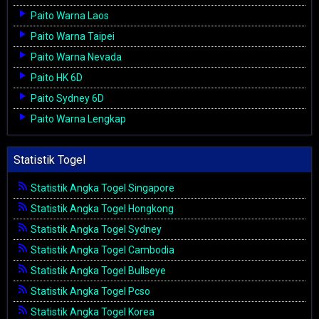
Paito Warna Laos
Paito Warna Taipei
Paito Warna Nevada
Paito HK 6D
Paito Sydney 6D
Paito Warna Lengkap
Statistik Togel
Statistik Angka Togel Singapore
Statistik Angka Togel Hongkong
Statistik Angka Togel Sydney
Statistik Angka Togel Cambodia
Statistik Angka Togel Bullseye
Statistik Angka Togel Pcso
Statistik Angka Togel Korea