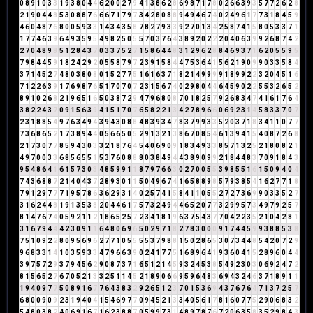
0
8
9
1
0
3
3
1
9
3
8
0
4
4
6
2
0
0
2
7
9
4
1
3
8
6
2
8
6
9
8
7
1
7
8
0
2
6
6
3
9
3
5
7
7
2
6
2
8
2
1
9
0
4
4
8
5
3
0
8
8
7
6
6
6
7
1
7
9
7
3
4
2
8
0
8
8
9
4
9
4
6
7
4
0
2
4
9
6
1
7
7
3
1
8
4
5
9
4
6
0
4
8
7
6
8
0
0
5
9
3
3
1
4
3
4
3
5
8
7
8
2
7
9
3
3
9
2
7
0
1
3
4
2
5
8
7
4
1
5
8
0
5
3
3
7
1
1
7
7
4
6
3
9
6
4
9
3
5
9
5
4
9
8
2
5
0
5
5
7
0
3
7
6
4
3
8
9
2
0
2
2
2
0
4
0
6
3
9
9
2
6
8
7
4
2
2
7
0
4
8
9
8
5
1
2
8
4
3
7
0
3
3
7
5
2
7
1
5
8
6
4
4
8
3
1
2
9
6
2
8
8
4
6
9
3
7
1
6
2
0
5
5
9
5
7
9
8
4
4
5
9
1
8
2
4
2
9
2
0
5
5
8
7
9
7
2
3
9
1
5
8
4
4
7
5
3
6
4
1
5
6
2
1
9
0
9
9
0
3
3
5
8
4
3
7
1
4
5
2
7
4
8
0
3
8
0
8
0
1
5
2
7
7
5
1
6
1
6
3
7
1
8
2
1
4
9
9
9
9
1
8
9
9
2
2
3
2
0
4
5
1
6
7
1
2
2
6
3
9
1
7
6
9
8
7
6
5
1
7
0
7
0
7
2
3
1
5
6
7
4
0
2
9
8
0
4
4
6
4
5
9
0
2
2
5
5
3
2
6
5
2
8
9
1
0
2
6
8
2
1
9
6
5
1
6
5
0
3
8
7
2
9
4
7
9
6
8
0
8
7
0
1
8
2
5
7
9
2
6
8
3
4
7
4
1
6
1
7
6
4
3
8
2
2
4
3
7
0
9
1
5
6
3
9
4
1
5
1
7
0
7
6
5
8
2
2
1
3
4
2
7
8
9
6
6
0
6
9
2
3
1
4
5
8
3
3
7
0
7
2
3
1
8
8
5
4
9
7
6
3
4
9
4
3
9
4
3
0
8
8
4
8
3
9
3
4
7
8
3
7
9
9
3
3
5
2
0
3
7
1
8
3
4
1
1
0
7
7
7
3
6
8
6
5
2
1
7
3
8
9
4
4
0
5
6
6
5
0
5
2
9
1
3
2
1
3
8
6
7
0
8
5
4
6
1
3
9
4
1
5
4
0
8
7
2
6
8
2
1
7
3
0
7
7
8
5
9
4
3
0
3
3
2
1
8
7
6
4
5
4
0
6
9
0
9
1
8
3
4
9
3
3
8
5
7
1
3
2
5
2
1
8
0
8
2
1
4
9
7
0
0
3
3
6
8
5
6
5
5
1
5
3
7
6
0
8
8
8
0
3
8
4
9
4
4
3
8
9
0
9
9
2
1
8
4
4
8
3
7
0
9
1
8
4
3
9
5
4
8
6
4
1
6
1
5
7
3
0
3
4
8
5
9
9
1
1
8
7
9
7
6
6
3
0
2
7
0
0
5
5
3
9
8
5
5
1
6
1
5
0
9
4
0
4
7
4
3
6
8
8
7
2
1
4
0
4
3
7
2
8
9
3
0
1
1
5
0
4
9
6
7
4
1
6
5
8
8
9
8
5
7
9
3
8
5
4
1
6
2
7
7
1
8
7
9
1
2
9
7
7
7
1
9
5
7
8
6
3
6
2
9
3
1
4
0
2
5
7
4
1
5
8
4
1
1
0
5
5
2
7
2
7
3
6
9
9
0
3
3
5
2
7
3
1
6
2
4
4
8
1
9
1
3
5
3
8
2
0
4
4
6
1
7
5
7
3
2
4
9
4
4
6
5
2
0
7
7
3
2
9
9
5
7
3
4
9
7
9
2
5
7
8
1
4
7
6
7
4
0
5
9
2
1
1
2
1
8
6
5
2
5
7
2
3
4
1
8
1
9
6
3
7
5
4
3
7
7
0
4
2
2
3
5
2
1
0
4
2
8
1
3
1
6
7
9
4
4
4
2
3
0
9
1
1
6
4
8
0
6
9
6
5
0
2
9
7
1
8
2
7
8
3
0
0
0
9
1
7
4
4
5
9
9
3
8
8
5
3
8
7
5
1
0
9
2
2
8
0
9
5
6
9
6
2
7
7
1
0
5
5
5
5
3
7
9
8
8
1
5
0
2
8
6
5
3
0
7
3
4
4
8
5
4
2
0
7
2
9
9
6
8
3
3
1
4
1
0
3
5
9
3
3
4
7
9
6
6
3
9
0
2
4
1
7
7
5
1
6
8
9
6
4
1
9
3
6
0
4
1
5
2
8
9
6
0
4
4
3
9
7
5
7
2
9
3
7
9
4
5
6
2
9
0
8
7
3
7
1
6
5
1
2
1
4
5
9
3
2
4
5
3
8
5
4
9
2
3
0
3
0
6
9
2
4
7
2
8
1
5
6
5
2
7
6
7
0
5
2
1
3
3
2
5
1
1
4
5
2
1
8
9
0
6
6
9
5
9
6
4
8
3
6
9
4
3
2
4
6
3
7
1
8
9
1
1
1
9
4
0
9
7
7
5
0
8
9
1
6
7
7
6
4
3
8
3
2
9
2
6
5
1
2
3
7
0
1
5
3
6
9
4
3
7
6
7
6
4
7
1
3
7
2
5
7
6
8
0
0
9
0
9
2
3
1
9
4
0
4
1
5
4
6
9
7
7
0
9
4
5
2
1
3
3
4
0
5
6
1
7
8
1
6
0
7
7
5
2
9
0
6
8
3
2
5
4
8
0
3
8
2
4
0
6
9
1
6
7
1
6
2
3
8
8
7
0
5
9
9
7
3
1
4
8
9
7
8
7
6
7
2
0
6
3
5
8
3
5
2
9
8
4
3