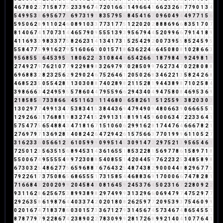
4
6
7
8
0
2
2
7
1
5
8
7
7
5
2
3
3
9
6
7
4
7
2
0
1
6
6
3
1
4
9
6
6
4
1
6
6
2
3
2
6
8
7
7
9
0
1
3
4
5
4
9
9
5
3
8
6
9
5
6
7
7
5
6
9
7
3
1
9
1
8
3
5
7
9
5
5
8
4
5
4
1
6
7
0
9
6
0
4
9
4
4
9
7
7
1
5
6
5
9
5
0
6
2
8
9
1
1
0
2
4
6
0
8
9
1
0
3
3
7
7
3
1
7
7
5
1
2
2
0
2
0
2
8
8
8
6
9
6
6
8
3
5
1
7
0
7
8
1
4
0
6
7
4
1
7
0
7
3
1
4
4
6
5
7
9
0
9
5
5
5
1
3
9
3
9
5
6
7
9
4
4
5
2
0
9
9
6
6
7
9
1
4
1
8
9
4
1
1
6
9
3
3
9
8
3
3
7
7
5
8
2
6
2
3
1
4
1
3
4
1
7
3
1
5
2
5
4
2
9
2
0
0
7
3
9
5
5
8
5
2
4
5
9
5
5
5
8
4
7
7
5
9
9
1
6
2
7
9
5
1
6
0
6
6
3
0
0
1
5
7
1
8
6
3
6
2
2
4
6
6
4
5
0
8
0
8
1
0
2
8
6
6
3
9
5
6
8
5
5
1
6
4
5
3
9
5
5
1
8
0
6
2
2
4
3
1
0
8
4
4
8
6
5
4
2
6
6
3
1
8
7
9
8
4
3
9
2
4
9
8
1
9
2
7
4
9
2
7
9
7
6
2
1
0
7
7
9
2
2
9
8
9
8
3
2
6
9
7
9
7
0
2
8
5
0
9
9
7
6
2
7
3
4
7
0
2
2
8
0
8
8
6
9
6
8
8
3
2
8
2
3
2
5
6
2
9
2
9
0
2
4
6
7
5
2
6
4
6
1
2
0
5
0
2
6
8
3
4
6
2
2
1
3
5
8
2
4
2
6
8
4
6
8
5
2
3
5
0
5
5
4
2
8
1
1
3
0
3
0
8
8
7
4
0
2
8
9
8
2
1
1
5
2
8
1
9
4
4
3
8
9
8
7
1
0
2
5
8
4
3
9
8
6
6
6
3
4
2
4
9
5
9
5
5
7
8
6
0
4
4
7
9
5
5
9
6
6
2
9
4
3
4
0
4
9
4
7
5
8
0
8
4
6
9
5
3
6
9
2
1
8
5
8
5
4
7
3
3
8
6
6
3
4
5
1
1
6
3
9
1
1
4
6
8
0
8
6
5
8
2
6
1
7
5
1
2
5
5
9
5
3
8
2
0
3
0
3
1
3
0
2
9
7
7
4
9
9
1
3
4
7
5
3
8
3
4
1
5
3
8
4
4
3
6
9
4
7
9
4
9
0
9
4
8
0
6
6
3
9
0
6
6
6
5
5
1
1
2
9
2
6
6
3
1
7
6
8
8
1
9
8
3
2
7
4
1
5
2
9
9
1
3
1
4
8
1
9
1
4
5
9
6
0
0
6
3
4
7
2
2
3
3
6
4
1
5
7
5
4
7
7
5
6
5
4
8
8
4
3
4
7
1
8
1
6
7
1
5
1
0
6
0
6
2
9
9
1
6
2
8
1
7
4
4
7
6
4
6
6
6
7
8
2
1
2
7
6
9
7
9
7
1
3
6
9
2
8
1
4
0
8
2
4
2
6
4
7
2
9
4
2
6
1
5
7
5
6
6
3
7
7
0
1
9
9
9
6
1
1
0
5
2
7
3
1
6
2
3
3
6
0
5
6
6
1
2
3
6
1
0
5
9
9
9
0
9
9
5
1
4
5
3
0
9
1
4
7
2
2
9
7
5
2
1
3
9
5
6
5
4
6
1
7
2
5
0
1
2
3
5
6
3
5
1
5
6
8
9
4
5
3
1
4
3
6
1
6
5
5
1
8
5
3
2
2
8
1
5
6
9
7
7
8
6
1
5
8
9
7
1
8
5
5
0
0
6
7
4
9
5
5
5
5
4
9
9
7
2
3
0
8
8
5
4
0
8
5
5
1
4
2
0
4
4
5
9
7
6
2
2
3
2
5
3
4
8
5
8
9
8
6
7
3
0
3
2
5
4
8
6
2
7
7
5
6
5
9
6
8
8
7
6
7
6
4
3
2
5
4
8
7
4
3
8
2
9
0
0
0
4
4
8
8
2
9
6
7
7
5
7
9
2
2
6
1
7
3
7
5
0
8
6
5
6
8
6
5
5
5
1
7
3
1
5
8
5
4
4
6
8
8
3
6
9
1
7
0
0
0
6
6
7
4
7
8
2
8
1
7
1
6
6
8
4
3
2
0
0
2
0
9
9
2
0
4
5
8
4
3
0
8
1
6
4
5
9
2
4
5
3
7
6
4
5
0
2
3
1
6
7
2
2
8
0
9
2
2
9
3
1
1
6
2
8
6
2
5
6
7
5
3
8
9
9
3
8
9
8
2
9
7
4
9
9
9
3
1
3
2
9
6
6
0
6
9
4
7
9
7
4
7
5
2
9
7
7
2
9
2
6
3
5
8
6
1
9
8
7
6
4
4
0
3
3
7
4
2
0
2
0
1
8
0
8
2
6
2
5
9
7
7
2
0
9
5
3
9
3
7
5
4
6
0
9
9
0
2
0
1
6
7
4
7
1
8
3
7
8
6
0
3
0
1
5
7
3
3
6
7
1
2
7
9
3
1
4
5
6
7
4
5
7
3
4
6
7
4
8
6
5
4
5
5
1
8
7
8
7
7
9
7
9
2
2
8
6
7
4
2
3
8
9
0
2
2
7
8
3
0
9
9
9
2
8
1
7
2
6
8
9
9
2
1
4
0
4
1
0
7
7
6
4
1