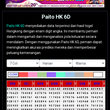
Paito HK 6D
Paito HK 6D
menyediakan data terperinci dari hasil togel
Hongkong dengan enam digit angka. Ini membantu pemain
dalam mengamati dan menganalisis pola keluaran secara
mendalam. Dengan menggunakan Paito HK 6D, pemain dapat
meningkatkan akurasi prediksi mereka dan memperbesar
peluang kemenangan.
CLEAR
SEN
SEL
RAB
KAM
JUM
SAB
MIN
D
D
D
D
D
D
D
3
1
4
7
0
8
8
8
9
5
4
6
4
1
5
6
2
9
6
1
7
9
2
0
1
4
3
7
4
9
0
3
8
5
4
1
1
4
3
9
4
4
4
3
1
9
0
7
7
5
7
0
6
2
3
5
7
0
4
3
8
2
1
0
2
7
0
7
6
4
9
0
2
4
3
5
8
1
6
3
6
0
8
8
8
3
7
4
5
6
2
6
9
3
0
4
3
7
2
4
8
3
1
1
2
5
8
0
7
6
1
7
4
5
1
9
6
0
6
1
1
7
4
3
6
9
0
7
9
5
7
6
4
6
4
0
9
2
0
2
7
0
4
2
9
4
4
9
2
8
1
5
7
3
4
0
9
6
3
7
1
8
3
5
8
9
4
4
6
4
1
1
8
1
9
2
9
7
3
8
0
8
1
4
3
9
6
8
5
3
0
1
7
7
6
4
2
3
5
9
0
5
5
6
1
8
5
4
0
4
0
8
2
5
4
3
7
9
5
7
2
6
0
6
5
6
9
4
0
5
5
8
5
4
0
7
4
2
7
4
1
0
2
6
8
4
9
0
7
4
6
1
4
5
9
8
0
0
0
9
3
2
0
2
4
6
2
3
9
7
1
7
8
1
0
5
9
1
3
4
1
3
4
0
3
5
8
0
1
3
6
7
3
1