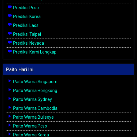
Prediksi Pcso
Prediksi Korea
Prediksi Laos
Prediksi Taipei
Prediksi Nevada
Prediksi Kami Lengkap
Paito Hari Ini
Paito Warna Singapore
Paito Warna Hongkong
Paito Warna Sydney
Paito Warna Cambodia
Paito Warna Bullseye
Paito Warna Pcso
Paito Warna Korea