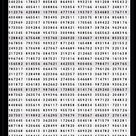
3
4
0
2
3
6
9
1
7
8
6
3
7
1
8
0
5
8
4
3
7
8
6
4
9
0
1
1
9
9
3
2
1
0
1
9
0
1
2
0
8
8
9
9
5
4
3
2
5
1
4
9
3
8
6
5
4
0
5
4
1
1
2
0
0
8
8
0
6
6
1
9
3
0
5
4
9
9
7
7
1
6
6
3
4
1
6
6
5
7
3
2
4
8
3
1
7
8
3
1
2
3
7
6
4
4
2
5
8
8
0
8
1
0
7
9
9
0
9
4
7
7
1
9
4
4
1
9
3
7
0
7
7
5
3
4
6
8
3
2
1
7
6
7
1
9
1
4
0
0
4
8
0
8
6
6
5
5
4
1
5
7
8
3
4
9
5
5
2
9
2
5
1
1
2
1
2
0
3
7
5
3
8
1
8
1
3
4
7
8
5
6
8
5
1
6
7
2
2
9
6
9
6
2
2
2
1
0
7
7
0
7
5
9
8
0
8
0
9
7
8
2
0
2
1
7
0
5
6
5
2
5
4
9
4
2
2
4
7
0
8
1
7
6
4
9
7
3
3
0
0
0
3
0
9
2
8
4
3
3
0
3
8
0
4
4
8
5
8
4
2
1
3
9
5
0
3
8
7
6
3
8
7
8
2
4
6
9
6
2
9
6
0
6
5
4
1
3
4
5
9
0
7
9
6
6
8
5
9
5
4
7
3
3
6
3
0
0
9
8
6
5
9
0
8
5
0
6
6
5
6
5
5
6
2
8
6
4
8
3
9
6
6
1
2
8
8
4
2
6
6
7
5
6
4
8
3
1
9
3
7
6
0
6
2
4
6
9
2
0
2
1
3
4
6
0
7
7
4
1
9
9
3
4
7
8
5
3
5
5
2
7
3
6
7
8
5
0
5
7
9
3
7
0
5
5
9
0
9
3
2
7
9
8
7
1
2
4
3
7
1
6
5
4
8
8
7
4
9
3
1
9
4
4
2
3
1
5
5
2
7
2
4
9
3
2
3
5
5
7
0
6
9
8
8
4
2
7
0
6
7
4
6
9
4
6
8
9
8
9
8
6
7
0
2
2
5
9
2
1
7
9
7
3
2
5
1
3
4
7
2
1
7
2
9
3
3
8
9
3
8
7
6
4
0
8
4
7
3
9
3
2
1
9
2
1
4
5
2
1
2
4
6
3
9
0
3
2
9
9
1
1
0
0
1
6
3
8
2
9
9
6
7
4
4
8
7
1
8
5
7
2
9
0
8
7
5
2
1
3
7
2
1
0
1
6
7
8
4
5
8
6
7
4
0
6
4
2
7
8
6
1
6
1
0
3
9
3
1
5
6
5
8
2
1
0
1
4
5
5
6
2
4
6
7
6
2
1
3
4
4
2
3
5
5
1
9
0
0
4
0
6
6
7
9
8
4
7
1
8
4
2
9
7
6
5
2
7
8
3
3
1
7
8
0
3
8
3
9
5
5
0
6
4
4
7
5
3
1
4
2
5
1
2
3
4
5
3
1
6
2
8
7
9
6
1
2
6
8
2
3
7
5
3
4
7
2
1
1
2
7
7
5
3
2
8
4
9
8
8
6
2
3
3
0
6
6
6
3
2
3
5
7
3
0
5
0
9
1
3
4
3
6
0
7
8
7
6
3
1
5
2
4
1
5
8
6
7
2
4
7
2
1
0
8
4
6
8
5
3
5
2
9
5
4
9
2
7
4
0
0
6
6
5
4
6
6
8
9
8
7
1
4
7
9
1
1
2
8
0
9
7
8
6
0
0
1
8
7
2
9
4
3
6
1
8
3
2
8
6
2
6
6
2
8
5
8
9
3
5
6
2
1
5
8
3
8
0
8
9
8
7
2
0
8
8
9
3
0
6
2
4
6
1
5
4
0
0
5
5
8
1
3
2
9
7
7
9
8
7
6
5
4
9
1
7
3
8
5
0
5
0
1
4
1
7
4
2
4
2
9
2
4
0
4
1
0
8
6
3
7
1
8
8
7
3
6
3
9
2
6
3
5
7
4
2
5
9
9
3
9
6
6
8
0
5
0
3
5
8
0
4
6
6
9
3
3
3
5
5
5
6
2
8
2
0
4
8
0
7
7
4
2
0
5
2
1
3
5
6
5
6
0
4
4
3
2
4
5
8
5
4
8
1
1
5
1
3
4
6
5
9
2
1
5
6
9
9
7
1
2
3
5
1
8
4
8
3
2
5
8
4
0
8
6
5
2
0
3
5
6
1
9
1
2
9
6
1
1
7
8
0
4
9
8
5
8
4
5
4
8
8
3
4
7
5
4
5
3
3
1
4
7
2
3
1
1
0
1
1
8
2
2
5
1
6
9
0
3
8
0
5
5
8
3
9
9
7
3
1
9
5
5
7
3
4
7
3
9
1
0
4
7
2
5
9
5
0
0
9
9
5
9
3
7
2
6
8
2
0
7
3
0
1
1
9
1
9
8
9
2
2
4
1
6
2
9
5
5
5
7
9
0
7
9
7
7
1
8
3
6
7
4
4
5
6
3
3
7
1
2
7
0
1
4
9
4
4
5
5
4
4
5
9
5
4
1
6
7
3
1
3
6
2
0
3
0
3
1
7
2
6
4
2
6
5
0
4
0
1
8
9
8
7
1
5
7
9
7
1
8
3
2
8
1
9
6
8
7
1
8
4
3
9
2
0
6
4
6
1
6
2
8
4
9
9
9
4
8
7
8
2
0
2
4
9
4
1
3
3
6
0
0
3
6
9
7
7
9
0
6
1
3
8
2
4
3
6
3
6
8
5
6
4
0
4
1
3
4
0
1
2
0
8
3
2
8
6
1
9
7
1
8
6
0
9
3
2
0
2
8
0
4
7
8
2
1
1
9
1
7
9
1
1