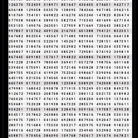
1
2
6
3
7
0
7
7
5
2
4
3
9
3
3
1
8
9
7
1
8
8
5
1
6
4
7
2
4
3
0
4
0
5
5
0
7
4
6
5
1
6
9
4
2
7
1
7
8
6
3
6
1
8
8
7
1
2
9
0
5
8
4
5
0
3
5
7
0
7
1
3
8
0
9
5
5
7
8
4
3
6
6
3
9
0
7
1
8
5
4
3
9
6
2
1
5
6
8
1
0
7
6
9
6
7
3
4
1
0
1
1
0
6
9
8
2
2
4
4
1
6
2
7
0
7
6
5
3
2
4
0
4
1
4
7
8
2
3
5
8
2
0
4
7
4
2
5
7
7
9
3
8
2
9
0
6
8
1
4
5
3
8
9
0
1
5
6
5
8
2
7
3
4
7
7
1
5
3
4
3
7
4
0
1
6
9
9
9
6
3
7
1
0
4
4
0
5
3
1
0
3
3
1
4
9
0
7
6
4
2
6
3
5
0
1
1
1
2
7
9
5
9
5
8
7
1
6
6
9
6
7
2
0
6
4
3
7
3
8
5
2
4
7
2
9
9
7
8
0
7
7
0
1
3
7
6
2
8
4
0
9
1
2
6
8
2
1
6
7
0
3
3
6
5
1
3
8
8
7
7
9
4
1
2
1
3
8
3
2
3
5
1
6
5
6
7
6
8
2
1
8
0
2
3
5
4
9
1
4
5
5
6
7
4
5
7
1
4
8
3
2
9
8
9
0
4
3
7
7
1
3
3
0
6
6
0
6
4
1
3
8
2
2
5
0
9
7
6
4
7
9
0
8
1
5
6
3
2
2
6
1
0
1
1
4
5
2
6
7
4
8
3
1
9
4
4
8
7
2
8
1
5
1
6
4
8
7
3
9
1
1
5
0
9
6
5
8
4
3
1
8
4
7
6
4
5
6
9
0
7
6
4
0
5
2
9
8
2
1
9
7
8
8
0
6
6
1
8
5
2
0
4
4
0
3
5
7
8
6
5
6
4
0
8
0
7
7
9
1
2
0
4
8
3
2
9
3
1
4
3
7
0
8
5
2
9
1
1
7
2
9
5
8
1
9
0
7
4
1
9
2
2
3
0
9
8
1
9
1
8
6
7
4
4
5
9
6
0
9
1
8
3
2
1
5
7
6
1
7
8
3
9
4
8
2
2
4
4
3
0
8
8
6
5
7
6
2
8
9
5
5
1
7
3
4
8
2
1
9
4
1
2
2
8
1
2
1
8
4
7
9
7
7
8
0
0
4
9
4
3
6
9
4
1
7
8
0
5
7
2
7
8
6
1
9
8
7
5
6
2
6
0
1
1
6
8
5
5
3
9
4
0
4
4
0
7
5
0
9
1
1
8
2
4
0
4
3
7
5
7
2
1
4
6
1
9
4
3
8
2
8
1
3
7
8
1
0
4
4
1
0
5
3
9
4
4
2
8
9
7
5
5
1
9
5
6
2
1
4
5
4
1
9
9
2
9
2
7
5
2
3
6
2
8
0
9
8
6
6
7
4
5
3
9
0
9
6
6
8
6
1
8
4
4
8
6
4
5
1
9
5
5
0
2
1
5
3
6
9
3
7
4
5
6
5
2
0
4
1
3
8
1
9
9
8
6
6
0
1
1
7
6
4
3
1
5
6
3
9
7
0
6
1
7
6
6
5
7
4
9
4
0
1
7
3
2
1
3
2
3
0
9
8
8
7
1
2
3
5
8
4
3
5
0
8
9
2
9
2
7
4
2
0
0
8
8
8
5
1
4
0
3
3
4
7
9
9
8
1
9
1
6
8
0
4
2
6
5
9
0
8
7
8
6
3
7
1
9
1
5
6
5
7
0
2
4
9
4
0
3
1
4
3
8
2
8
4
9
2
7
5
3
9
1
2
6
7
2
9
7
9
5
8
3
3
6
2
0
8
7
0
8
8
9
5
4
8
2
1
3
3
8
0
1
1
2
3
5
0
2
1
7
3
1
6
1
8
9
8
2
1
7
6
5
0
2
0
2
1
9
4
7
5
7
3
0
7
6
1
1
5
6
2
1
3
6
9
1
1
4
3
8
2
0
0
0
0
4
9
1
5
9
5
1
3
7
4
4
5
9
9
5
0
6
8
1
9
7
5
2
0
2
8
1
5
0
1
9
3
8
2
8
6
7
3
2
0
2
2
8
5
5
7
9
7
4
9
3
6
1
0
1
6
7
0
6
1
1
2
9
3
4
2
0
1
1
7
1
5
6
5
0
5
1
4
0
6
0
8
8
3
2
8
4
7
6
4
0
5
9
1
5
6
2
1
9
7
0
8
7
6
4
3
9
5
2
8
1
8
0
4
5
1
7
8
3
5
7
8
6
2
8
2
6
3
8
8
0
8
2
8
7
4
5
4
9
9
7
8
6
1
6
7
7
9
4
5
2
8
1
5
3
0
1
5
0
5
4
1
9
0
7
5
3
7
2
8
5
1
1
2
0
4
1
3
6
3
9
6
9
2
8
0
3
3
8
0
7
9
3
6
9
5
9
2
0
4
7
2
0
6
3
7
6
8
5
2
8
0
7
1
3
4
7
5
1
6
8
4
3
1
7
5
5
3
0
3
5
0
3
2
1
7
8
4
2
3
9
7
5
3
9
2
7
0
6
8
5
9
1
8
2
2
3
5
3
4
9
0
1
6
7
4
6
2
7
2
8
1
0
9
5
4
0
3
3
1
7
6
3
3
9
3
2
3
4
9
4
5
9
5
3
2
9
8
2
1
9
2
0
7
1
3
4
6
5
8
8
7
1
8
9
7
0
4
5
6
2
3
8
6
0
9
0
9
1
0
9
7
6
8
5
7
4
3
6
1
7
8
3
9
1
0
7
4
2
0
6
7
8
2
1
3