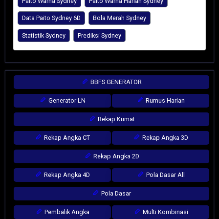
Paito Warna Sydney
Paito Warna Harian Sydney
Data Paito Sydney 6D
Bola Merah Sydney
Statistik Sydney
Prediksi Sydney
BBFS GENERATOR
Generator LN
Rumus Harian
Rekap Kumat
Rekap Angka CT
Rekap Angka 3D
Rekap Angka 2D
Rekap Angka 4D
Pola Dasar All
Pola Dasar
Pembalik Angka
Multi Kombinasi