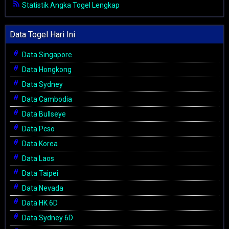
Statistik Angka Togel Lengkap
Data Togel Hari Ini
Data Singapore
Data Hongkong
Data Sydney
Data Cambodia
Data Bullseye
Data Pcso
Data Korea
Data Laos
Data Taipei
Data Nevada
Data HK 6D
Data Sydney 6D