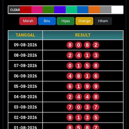
CLEAR
Merah
Biru
Hijau
Orange
Hitam
TANGGAL
RESULT
8
0
8
2
09-08-2026
2
4
1
3
08-08-2026
0
1
5
8
07-08-2026
4
8
1
6
06-08-2026
6
1
9
9
05-08-2026
2
4
4
8
04-08-2026
7
0
3
7
03-08-2026
9
1
3
5
02-08-2026
8
5
8
7
01-08-2026