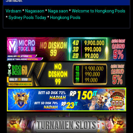
Sahabat
Virdsam
*
Nagasaon
*
Naga saon
*
Welcome to Hongkong Pools
*
Sydney Pools Today
*
Hongkong Pools