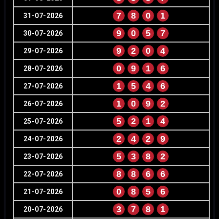
7
8
0
1
31-07-2026
9
0
5
7
30-07-2026
9
2
0
4
29-07-2026
0
9
1
6
28-07-2026
1
5
4
6
27-07-2026
1
0
9
2
26-07-2026
5
2
1
4
25-07-2026
2
4
2
9
24-07-2026
5
3
8
2
23-07-2026
8
8
6
6
22-07-2026
0
8
5
6
21-07-2026
3
7
8
1
20-07-2026