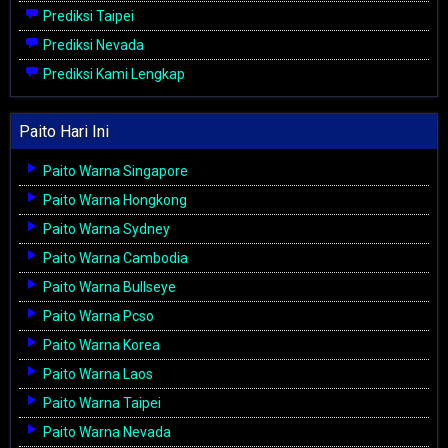
Prediksi Taipei
Prediksi Nevada
Prediksi Kami Lengkap
Paito Hari Ini
Paito Warna Singapore
Paito Warna Hongkong
Paito Warna Sydney
Paito Warna Cambodia
Paito Warna Bullseye
Paito Warna Pcso
Paito Warna Korea
Paito Warna Laos
Paito Warna Taipei
Paito Warna Nevada