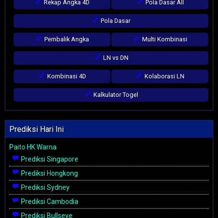
Rekap Angka 4D
Pola Dasar All
Pola Dasar
Pembalik Angka
Multi Kombinasi
LN vs DN
Kombinasi 4D
Kolaborasi LN
Kalkulator Togel
Prediksi Hari Ini
Paito HK Warna
Prediksi Singapore
Prediksi Hongkong
Prediksi Sydney
Prediksi Cambodia
Prediksi Bullseye