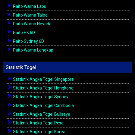
Paito Warna Laos
Paito Warna Taipei
Paito Warna Nevada
Paito HK 6D
Paito Sydney 6D
Paito Warna Lengkap
Statistik Togel
Statistik Angka Togel Singapore
Statistik Angka Togel Hongkong
Statistik Angka Togel Sydney
Statistik Angka Togel Cambodia
Statistik Angka Togel Bullseye
Statistik Angka Togel Pcso
Statistik Angka Togel Korea