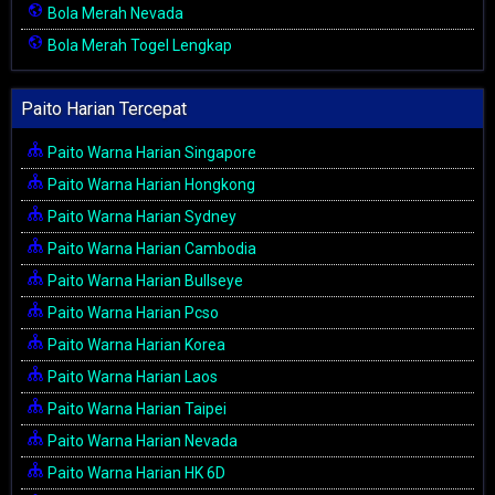
Bola Merah Nevada
Bola Merah Togel Lengkap
Paito Harian Tercepat
Paito Warna Harian Singapore
Paito Warna Harian Hongkong
Paito Warna Harian Sydney
Paito Warna Harian Cambodia
Paito Warna Harian Bullseye
Paito Warna Harian Pcso
Paito Warna Harian Korea
Paito Warna Harian Laos
Paito Warna Harian Taipei
Paito Warna Harian Nevada
Paito Warna Harian HK 6D