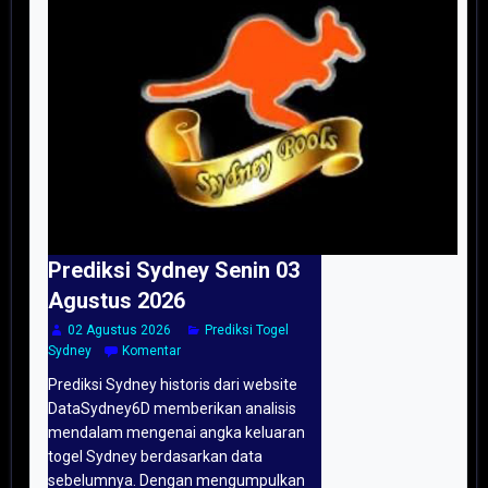
Prediksi Sydney Senin 03
Agustus 2026
02 Agustus 2026
Prediksi Togel
Sydney
Komentar
Prediksi Sydney historis dari website
DataSydney6D memberikan analisis
mendalam mengenai angka keluaran
togel Sydney berdasarkan data
sebelumnya. Dengan mengumpulkan