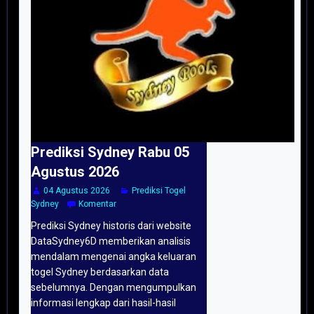
Prediksi Sydney Rabu 05
Agustus 2026
04 Agustus 2026
Prediksi Togel
Sydney
Komentar
Prediksi Sydney historis dari website
DataSydney6D memberikan analisis
mendalam mengenai angka keluaran
togel Sydney berdasarkan data
sebelumnya. Dengan mengumpulkan
informasi lengkap dari hasil-hasil