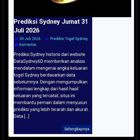
Prediksi Sydney Jumat 31
Juli 2026
30 Juli 2026
Prediksi Togel Sydney
Komentar
Prediksi Sydney historis dari website
DataSydney6D memberikan analisis
mendalam mengenai angka keluaran
togel Sydney berdasarkan data
sebelumnya. Dengan mengumpulkan
informasi lengkap dari hasil-hasil
keluaran yang tercatat, situs ini
membantu pemain dalam menyusun
prediksi yang lebih terarah dan akurat.
Data [...]
Selengkapnya