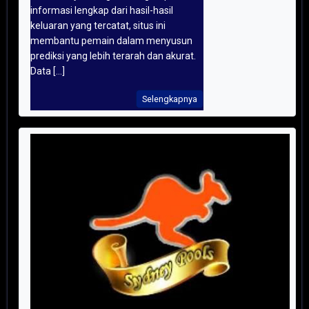
informasi lengkap dari hasil-hasil
keluaran yang tercatat, situs ini
membantu pemain dalam menyusun
prediksi yang lebih terarah dan akurat.
Data [...]
Selengkapnya