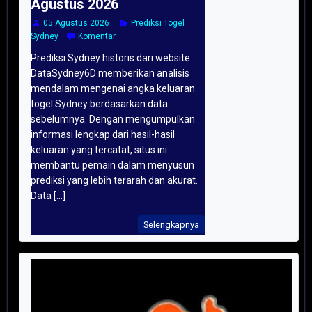
Agustus 2026
05 Agustus 2026
Prediksi Togel
Sydney
Komentar
Prediksi Sydney historis dari website
DataSydney6D memberikan analisis
mendalam mengenai angka keluaran
togel Sydney berdasarkan data
sebelumnya. Dengan mengumpulkan
informasi lengkap dari hasil-hasil
keluaran yang tercatat, situs ini
membantu pemain dalam menyusun
prediksi yang lebih terarah dan akurat.
Data [...]
Selengkapnya