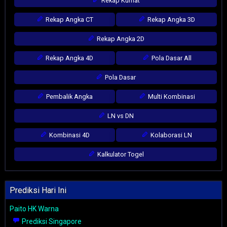
Rekap Kumat
Rekap Angka CT
Rekap Angka 3D
Rekap Angka 2D
Rekap Angka 4D
Pola Dasar All
Pola Dasar
Pembalik Angka
Multi Kombinasi
LN vs DN
Kombinasi 4D
Kolaborasi LN
Kalkulator Togel
Prediksi Hari Ini
Paito HK Warna
Prediksi Singapore