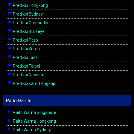
Prediksi Hongkong
Prediksi Sydney
Prediksi Cambodia
Prediksi Bullseye
Prediksi Pcso
Prediksi Korea
Prediksi Laos
Prediksi Taipei
Prediksi Nevada
Prediksi Kami Lengkap
Paito Hari Ini
Paito Warna Singapore
Paito Warna Hongkong
Paito Warna Sydney