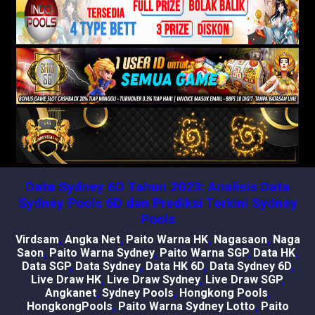
Data Sydney 6D Tahun 2023: Analisis Data
Sydney Pools 6D dan Prediksi Terkini Sydney
Pools
Virdsam
,
Angka Net
,
Paito Warna HK
,
Nagasaon
,
Naga
Saon
,
Paito Warna Sydney
,
Paito Warna SGP
,
Data HK
,
Data SGP
,
Data Sydney
,
Data HK 6D
,
Data Sydney 6D
,
Live Draw HK
,
Live Draw Sydney
,
Live Draw SGP
,
Angkanet
,
Sydney Pools
,
Hongkong Pools
,
HongkongPools
,
Paito Warna Sydney Lotto
,
Paito