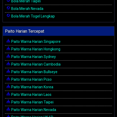
Bola Merah Taipei
Bola Merah Nevada
Bola Merah Togel Lengkap
Paito Harian Tercepat
Paito Warna Harian Singapore
Paito Warna Harian Hongkong
Paito Warna Harian Sydney
Paito Warna Harian Cambodia
Paito Warna Harian Bullseye
Paito Warna Harian Pcso
Paito Warna Harian Korea
Paito Warna Harian Laos
Paito Warna Harian Taipei
Paito Warna Harian Nevada