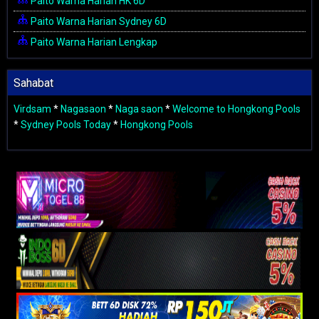
Paito Warna Harian HK 6D
Paito Warna Harian Sydney 6D
Paito Warna Harian Lengkap
Sahabat
Virdsam
*
Nagasaon
*
Naga saon
*
Welcome to Hongkong Pools
*
Sydney Pools Today
*
Hongkong Pools