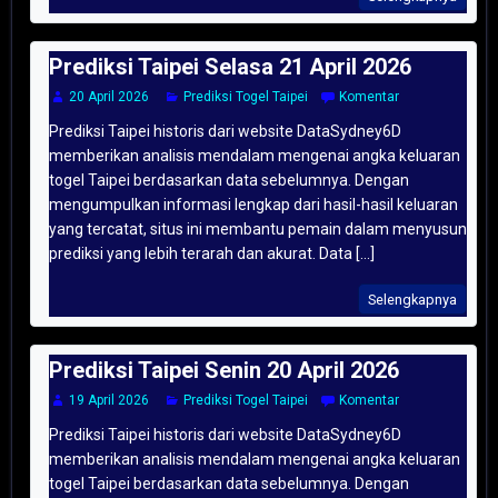
Prediksi Taipei Selasa 21 April 2026
20 April 2026
Prediksi Togel Taipei
Komentar
Prediksi Taipei historis dari website DataSydney6D
memberikan analisis mendalam mengenai angka keluaran
togel Taipei berdasarkan data sebelumnya. Dengan
mengumpulkan informasi lengkap dari hasil-hasil keluaran
yang tercatat, situs ini membantu pemain dalam menyusun
prediksi yang lebih terarah dan akurat. Data [...]
Selengkapnya
Prediksi Taipei Senin 20 April 2026
19 April 2026
Prediksi Togel Taipei
Komentar
Prediksi Taipei historis dari website DataSydney6D
memberikan analisis mendalam mengenai angka keluaran
togel Taipei berdasarkan data sebelumnya. Dengan