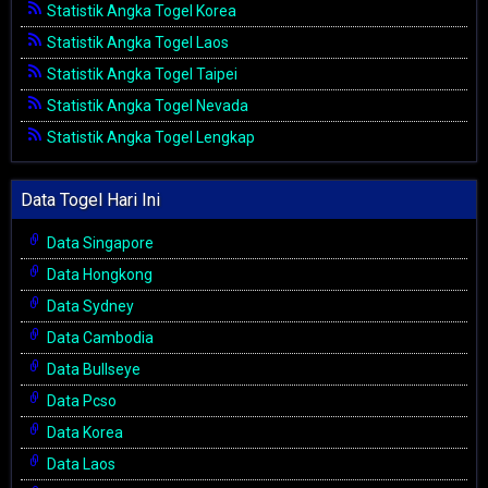
Statistik Angka Togel Korea
Statistik Angka Togel Laos
Statistik Angka Togel Taipei
Statistik Angka Togel Nevada
Statistik Angka Togel Lengkap
Data Togel Hari Ini
Data Singapore
Data Hongkong
Data Sydney
Data Cambodia
Data Bullseye
Data Pcso
Data Korea
Data Laos