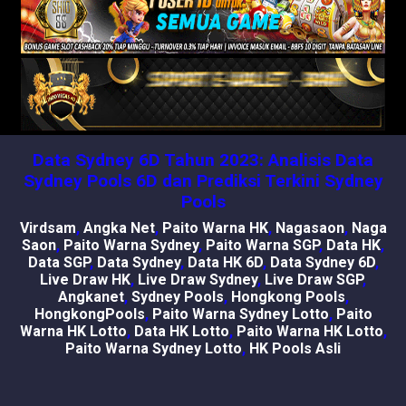
Data Sydney 6D Tahun 2023: Analisis Data
Sydney Pools 6D dan Prediksi Terkini Sydney
Pools
Virdsam
,
Angka Net
,
Paito Warna HK
,
Nagasaon
,
Naga
Saon
,
Paito Warna Sydney
,
Paito Warna SGP
,
Data HK
,
Data SGP
,
Data Sydney
,
Data HK 6D
,
Data Sydney 6D
,
Live Draw HK
,
Live Draw Sydney
,
Live Draw SGP
,
Angkanet
,
Sydney Pools
,
Hongkong Pools
,
HongkongPools
,
Paito Warna Sydney Lotto
,
Paito
Warna HK Lotto
,
Data HK Lotto
,
Paito Warna HK Lotto
,
Paito Warna Sydney Lotto
,
HK Pools Asli